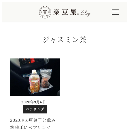
メ
イ
ン
コ
ジャスミン茶
ン
テ
ン
ツ
へ
移
動
2020年9月6日
投稿日
ペアリング
2020.9.6豆菓子と飲み
物勝手にペアリング