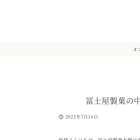
メ
イ
ン
コ
ン
テ
オ
ン
ツ
へ
移
動
冨士屋製菓の
2022年7月16日
投稿日
皆様こんにちは。冨士屋製菓本舗の