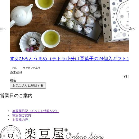
前へ
次へ
すえひろとうまめ（テトラ小分け豆菓子の24個入ギフト）
六
のし
ラッピングあり
の
通常価格
通
¥
3,564
税込
税
お気に入りに登録する
営業日のご案内
楽豆屋日記（イベント情報など）
実店舗ご案内
お客様の声