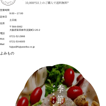
営業時間
9:00～17:00
定休日
土日祝
住所
〒584-0062
大阪府富田林市須賀町2-20-2
電話
0721-52-2966
FAX
0721-53-6005
Mail
fujiya@fujiyaseika.co.jp
よみもの