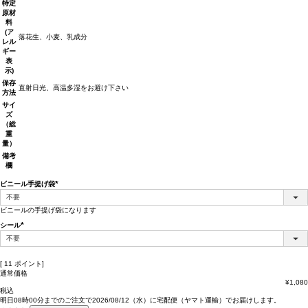
特定
原材
料
(ア
落花生、小麦、乳成分
レル
ギー
表
示)
保存
直射日光、高温多湿をお避け下さい
方法
サイ
ズ
（総
重
量）
備考
欄
ビニール手提げ袋
(必
須)
ビニールの手提げ袋になります
シール
(必
須)
[
11
ポイント]
通常価格
¥
1,080
税込
明日
08時00分
までのご注文で
2026/08/12（水）
に
宅配便（ヤマト運輸）
でお届けします。