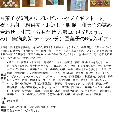
豆菓子が6個入りプレゼントやプチギフト・内
祝・お礼・粗供養・お返し・販促・和菓子の詰め
合わせ・寸志・おもたせ
六瓢豆（むびょうま
め）-無病息災-テトラ小分け豆菓子の6個入ギフト
人気急上昇【無病息災の願いを込めたギフト】太閤さんにちなんだ六つの瓢箪は「六瓢＝ムビョウ
＝無病」に繋がり「健康長寿」と「家内円満」をもたらす吉祥意匠とされています。テトラ型の個
包装の豆菓子６種類は、末広で縁起もいいので喜んでいただけます。お相手の方に思いを伝えるギ
フト。持ち運びがしやすい小さい方。
■雀の玉子：落花生（米国産）、寒梅粉ミックス、小麦粉、砂糖、醤油(大豆を含む）、水
飴、海苔／膨張剤、着色料(カラメル）、加工デンプン ■黒こしょうカシュー：カシューナ
ッツ（インド産）、寒梅粉ミックス、小麦粉、砂糖、水飴、醤油（大豆を含む）、食塩、黒
胡椒、植物油脂、たん白加水分解物、ゼラチン、脱脂粉乳／膨張剤、酸化防止剤(ビタミン
原材
E、ビタミンＣ）■あーもんどエスプレッソ：アーモンド(米国産）、和三盆糖、小麦粉、寒梅
料
素
粉ミックス、砂糖、植物油脂、コーヒー豆、澱粉分解物、水飴／膨張剤、着色料(カラメ
材
ル）、香料■抹茶ぴー：落花生(米国産）、粉砂糖、寒梅粉ミックス、小麦粉、砂糖、抹茶、
植物油脂、水飴／膨張剤■むらさきいもっぴー：落花生（米国産）、寒梅粉ミックス、小麦
粉、粉砂糖、紫芋粉末、砂糖、植物油脂、水飴／膨張剤■かぼちゃぴー：落花生（米国産）、
寒梅粉ミックス、小麦粉、粉砂糖、かぼちゃ粉末、砂糖、植物油脂、水飴／膨張剤
内容
10ｇ×6個
量
賞味
出荷時点で70日以上のものをお届けします
期限
現在は2026年12月1日です。