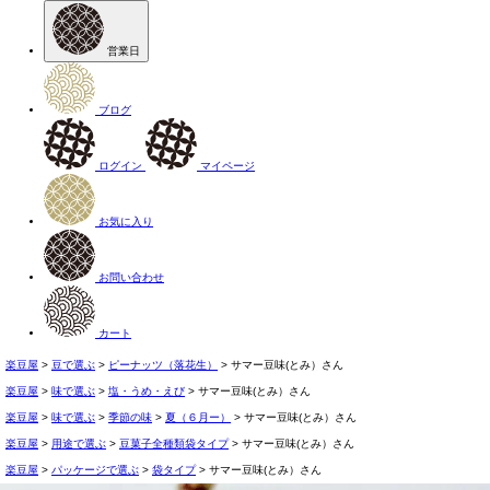
営業日
ブログ
ログイン
マイページ
お気に入り
お問い合わせ
カート
楽豆屋
豆で選ぶ
ピーナッツ（落花生）
サマー豆味(とみ）さん
楽豆屋
味で選ぶ
塩・うめ・えび
サマー豆味(とみ）さん
楽豆屋
味で選ぶ
季節の味
夏（６月ー）
サマー豆味(とみ）さん
楽豆屋
用途で選ぶ
豆菓子全種類袋タイプ
サマー豆味(とみ）さん
楽豆屋
パッケージで選ぶ
袋タイプ
サマー豆味(とみ）さん