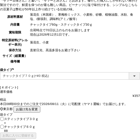
『サマー豆味さん』と書いて『サマーとみさん』と読みます。修行した職人にしか作れない薄がけ
製法ですので、鮮度を保つのが最も難しい商品。ピーナッツに塩で味付けする、シンプルなこちら
の豆菓子は弊社が50年以上作り続けている伝統の味。
落花生（米国産）、寒梅粉ミックス、小麦粉、砂糖、植物油脂、水飴、食
原材料
素材
塩、/膨張剤、調味料(アミノ酸等）
内容量
チャックタイプ60g・スティックタイプ30ｇ
出荷時点で70日以上のものをお届けします
賞味期限
現在は2026年12月1日です。
特定原材料(アレル
落花生、小麦
ギー表示)
保存方法
直射日光、高温多湿をお避け下さい
サイズ（総重量）
備考欄
袋タイプ
(必
須)
[
4
ポイント]
通常価格
¥
357
税込
本日
08時00分
までのご注文で
2026/08/11（火）
に
宅配便（ヤマト運輸）
でお届けします。
東京都
お届け先を変更
袋タイプ
スティックタイプ３０ｇ
×
チャックタイプ６０ｇ
88
お気に入りに登録する