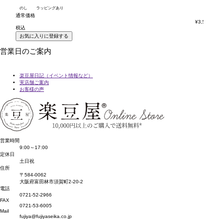
のし
ラッピングあり
の
通常価格
通
¥
3,564
税込
税
お気に入りに登録する
営業日のご案内
楽豆屋日記（イベント情報など）
実店舗ご案内
お客様の声
営業時間
9:00～17:00
定休日
土日祝
住所
〒584-0062
大阪府富田林市須賀町2-20-2
電話
0721-52-2966
FAX
0721-53-6005
Mail
fujiya@fujiyaseika.co.jp