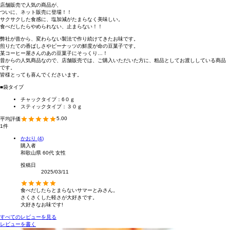
店舗販売で人気の商品が、
ついに、ネット販売に登場！！
サクサクした食感に、塩加減がたまらなく美味しい。
食べだしたらやめられない、止まらない！！
弊社が昔から、変わらない製法で作り続けてきたお味です。
煎りたての香ばしさやピーナッツの鮮度が命の豆菓子です。
某コーヒー屋さんのあの豆菓子にそっくり…！
昔からの人気商品なので、店舗販売では、ご購入いただいた方に、粗品としてお渡ししている商品
です。
皆様とっても喜んでくださいます。
■袋タイプ
チャックタイプ：6０ｇ
スティックタイプ：３０ｇ
5.00
1
かおり
4
購入者
和歌山県
60代
女性
投稿日
2025/03/11
食べだしたらとまらないサマーとみさん。

さくさくした軽さが大好きです。

大好きなお味です!
すべてのレビューを見る
レビューを書く