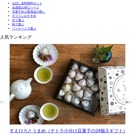
お試し送料無料セット
会員様お得なページ
豆菓子向上委員会の推し
ギフトにおすすめ
豆で選ぶ
味で選ぶ
パッケージで選ぶ
人気ランキング
前へ
次へ
すえひろとうまめ（テトラ小分け豆菓子の24個入ギフト）
六