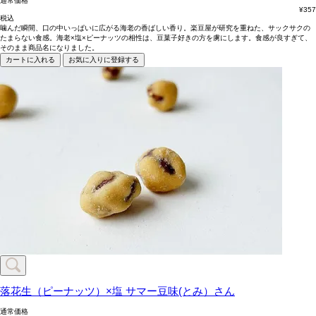
通常価格
¥
357
税込
噛んだ瞬間、口の中いっぱいに広がる海老の香ばしい香り。楽豆屋が研究を重ねた、サックサクの
たまらない食感。海老×塩×ピーナッツの相性は、豆菓子好きの方を虜にします。食感が良すぎて、
そのまま商品名になりました。
カートに入れる
お気に入りに登録する
落花生（ピーナッツ）×塩
サマー豆味(とみ）さん
通常価格