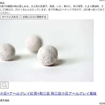
¥
357
税込
1袋で6種類の味が楽しめる、大人気の豆菓子。海老、いか、青のり、切り海苔、たまり醤油味、そ
して1粒だけ、のりくるんとが入っています。全て中身はピーナッツですので、ぜひ食べ比べてみて
ください。
カートに入れる
お気に入りに登録する
小豆×アールグレイ紅茶×和三盆
和三盆小豆アールグレイ風味
通常価格
¥
249