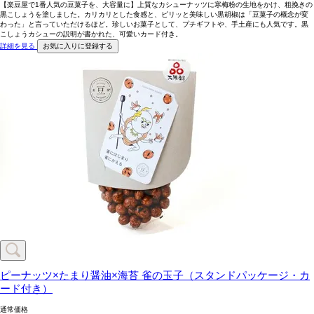
【楽豆屋で1番人気の豆菓子を、大容量に】上質なカシューナッツに寒梅粉の生地をかけ、粗挽きの
黒こしょうを塗しました。カリカリとした食感と、ピリッと美味しい黒胡椒は「豆菓子の概念が変
わった」と言っていただけるほど。珍しいお菓子として、プチギフトや、手土産にも人気です。黒
こしょうカシューの説明が書かれた、可愛いカード付き。
詳細を見る
お気に入りに登録する
ピーナッツ×たまり醤油×海苔
雀の玉子（スタンドパッケージ・カ
ード付き）
通常価格