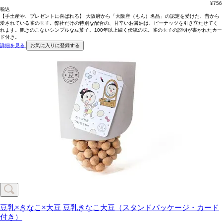
¥
756
税込
【手土産や、プレゼントに喜ばれる】 大阪府から「大阪産（もん）名品」の認定を受けた、昔から
愛されている雀の玉子。弊社だけの特別な配合の、甘辛いお醤油は、ピーナッツを引き立たせてく
れます。飽きのこないシンプルな豆菓子。100年以上続く伝統の味。雀の玉子の説明が書かれたカー
ド付き。
詳細を見る
お気に入りに登録する
豆乳×きなこ×大豆
豆乳きなこ大豆（スタンドパッケージ・カード
付き）