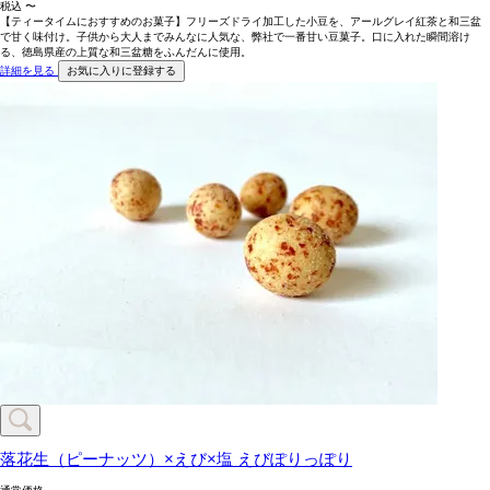
税込
〜
【ティータイムにおすすめのお菓子】フリーズドライ加工した小豆を、アールグレイ紅茶と和三盆
で甘く味付け。子供から大人までみんなに人気な、弊社で一番甘い豆菓子。口に入れた瞬間溶け
る、徳島県産の上質な和三盆糖をふんだんに使用。
詳細を見る
お気に入りに登録する
落花生（ピーナッツ）×えび×塩
えびぽりっぽり