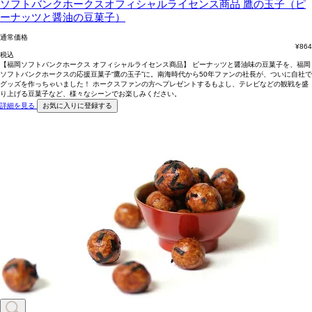
ソフトバンクホークスオフィシャルライセンス商品
鷹の玉子（ピ
ーナッツと醤油の豆菓子）
通常価格
¥
864
税込
【福岡ソフトバンクホークス オフィシャルライセンス商品】 ピーナッツと醤油味の豆菓子を、福岡
ソフトバンクホークスの応援豆菓子“鷹の玉子”に。南海時代から50年ファンの社長が、ついに自社で
グッズを作っちゃいました！ ホークスファンの方へプレゼントするもよし、テレビなどの観戦を盛
り上げる豆菓子など、様々なシーンでお楽しみください。
詳細を見る
お気に入りに登録する