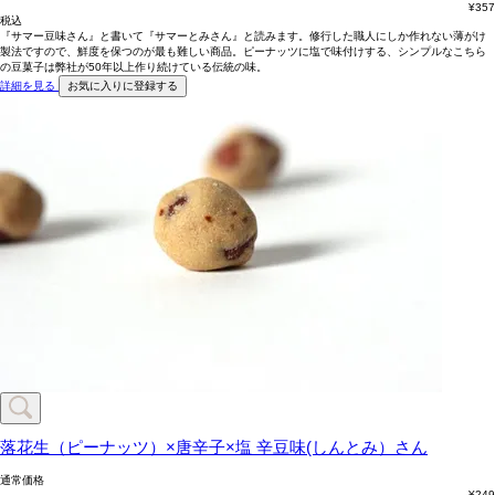
¥
357
税込
『サマー豆味さん』と書いて『サマーとみさん』と読みます。修行した職人にしか作れない薄がけ
製法ですので、鮮度を保つのが最も難しい商品。ピーナッツに塩で味付けする、シンプルなこちら
の豆菓子は弊社が50年以上作り続けている伝統の味。
詳細を見る
お気に入りに登録する
落花生（ピーナッツ）×唐辛子×塩
辛豆味(しんとみ）さん
通常価格
¥
249