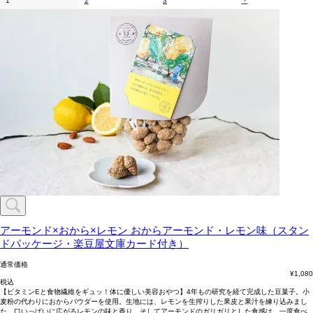
1
2
3
アーモンド×おから×レモン
おからアーモンド・レモン味（スタン
ドパッケージ・楽豆屋文庫カード付き）
通常価格
¥
1,080
税込
【ビタミンEと食物繊維をギュッ！体に優しい美容おやつ】4年もの研究を経て完成した豆菓子。小
麦粉の代わりにおからパウダーを使用。生地には、レモンを生搾りした果皮と果汁を練り込みまし
た。口いっぱいに広がるレモンの味と香り、そしてアーモンドのガリガリとした食感は、一度食べ