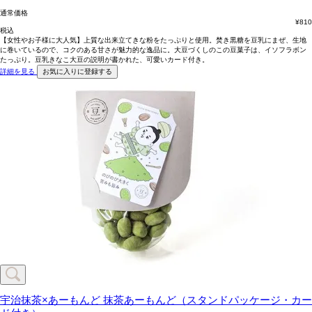
通常価格
¥
810
税込
【女性やお子様に大人気】上質な出来立てきな粉をたっぷりと使用。焚き黒糖を豆乳にまぜ、生地
に巻いているので、コクのある甘さが魅力的な逸品に。大豆づくしのこの豆菓子は、イソフラボン
たっぷり。豆乳きなこ大豆の説明が書かれた、可愛いカード付き。
詳細を見る
お気に入りに登録する
宇治抹茶×あーもんど
抹茶あーもんど（スタンドパッケージ・カー