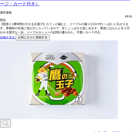
ージ・カード付き）
通常価格
¥
918
税込
【製造に1番時間がかかる豆菓子】カリッと噛むと、メープルの薫りが口の中いっぱいに広がりま
す。寒梅粉の生地に塩が少し入っているので、甘じょっぱさが楽しめます。製造にはなんと丸２日
かかる贅沢な一品。メープルカシューの説明が書かれた、可愛いカード付き。
詳細を見る
お気に入りに登録する