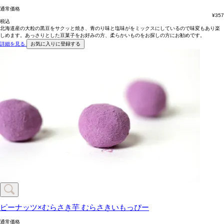
通常価格
¥
357
税込
北海道産の大粒の黒豆をサクッと焼き、青のり味と塩味がをミックスにしているので味変もあり楽
しめます。あっさりとした豆菓子をお好みの方、柔らかいものをお探しの方にお勧めです。
詳細を見る
お気に入りに登録する
ピーナッツ×むらさき芋
むらさきいもっぴー
通常価格