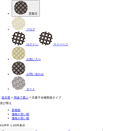
営業日
ブログ
ログイン
マイページ
お気に入り
お問い合わせ
カート
楽豆屋
用途で選ぶ
豆菓子全種類袋タイプ
並び替え
新着順
価格が安い順
価格が高い順
41
件中
1
-
20
件表示