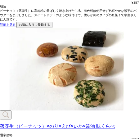
¥
357
税込
ピーナッツ（落花生）に寒梅粉の香ばしく焼き上げた生地、着色料は使用せず色鮮やかな紫芋のパ
ウダーをまぶしました。スイートポテトのような味付けで、柔らかめのタイプの豆菓子で学生さん
に人気です。
詳細を見る
お気に入りに登録する
落花生（ピーナッツ）×のり×えび×いか×醤油
味くらべ
通常価格