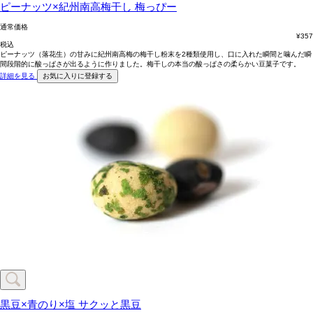
ピーナッツ×紀州南高梅干し
梅っぴー
通常価格
¥
357
税込
ピーナッツ（落花生）の甘みに紀州南高梅の梅干し粉末を2種類使用し、口に入れた瞬間と噛んだ瞬
間段階的に酸っぱさが出るように作りました。梅干しの本当の酸っぱさの柔らかい豆菓子です。
詳細を見る
お気に入りに登録する
黒豆×青のり×塩
サクッと黒豆