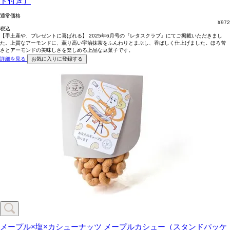
ド付き）
通常価格
¥
972
税込
【手土産や、プレゼントに喜ばれる】 2025年6月号の『レタスクラブ』にてご掲載いただきまし
た。上質なアーモンドに、薫り高い宇治抹茶をふんわりとまぶし、香ばしく仕上げました。ほろ苦
さとアーモンドの美味しさを楽しめる上品な豆菓子です。
詳細を見る
お気に入りに登録する
メープル×塩×カシューナッツ
メープルカシュー（スタンドパッケ