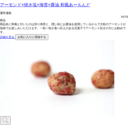
アーモンド×焼き塩×海苔×醤油
和風あーもんど
通常価格
¥
476
税込
商品名に和風と付いたのは切り海苔と、隠し味にお醤油を使用しているからで大粒のアーモンドが
塩味でお楽しみいただけます。一粒一粒が食べ応えのある豆菓子でアーモンド好きの方にお勧めで
す。
詳細を見る
お気に入りに登録する