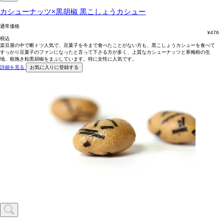
カシューナッツ×黒胡椒
黒こしょうカシュー
通常価格
¥
476
税込
楽豆屋の中で断トツ人気で、豆菓子を今まで食べたことがない方も、黒こしょうカシューを食べて
すっかり豆菓子のファンになったと言って下さる方が多く、上質なカシューナッツと寒梅粉の生
地、粗挽き粒黒胡椒をまぶしています。特に女性に人気です。
詳細を見る
お気に入りに登録する