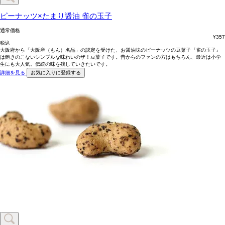
ピーナッツ×たまり醤油
雀の玉子
通常価格
¥
357
税込
大阪府から「大阪産（もん）名品」の認定を受けた、お醤油味のピーナッツの豆菓子『雀の玉子』
は飽きのこないシンプルな味わいのザ！豆菓子です。昔からのファンの方はもちろん、最近は小学
生にも大人気。伝統の味を残していきたいです。
詳細を見る
お気に入りに登録する