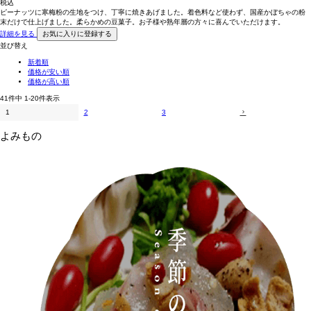
税込
ピーナッツに寒梅粉の生地をつけ、丁寧に焼きあげました。着色料など使わず、国産かぼちゃの粉
末だけで仕上げました。柔らかめの豆菓子。お子様や熟年層の方々に喜んでいただけます。
詳細を見る
お気に入りに登録する
並び替え
新着順
価格が安い順
価格が高い順
41
件中
1
-
20
件表示
1
2
3
よみもの