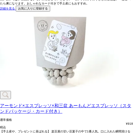
たら虜になります。おしゃれなカード付きで手土産にもおすすめ。
詳細を見る
お気に入りに登録する
アーモンド×エスプレッソ×和三盆
あーもんどエスプレッソ（スタ
ンドパッケージ・カード付き）
通常価格
¥
918
税込
【手土産や、プレゼントに喜ばれる】 楽豆屋の甘い豆菓子の中で1番人気。口に入れた瞬間溶ける