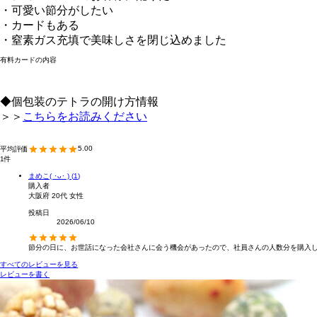
・可愛い節分がしたい
・カードもある
・窒素ガス充填で美味しさを閉じ込めました
有料カードの内容
◆個包装のテトラの開け方情報
＞＞
こちらをお読みください
5.00
1
まめこ( ･ᴗ･ )
1
購入者
大阪府
20代
女性
投稿日
2026/06/10
節分の日に、お世話になった会社さんに会う機会があったので、社員さんの人数分を購入
すべてのレビューを見る
レビューを書く