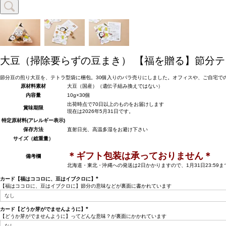
大豆（掃除要らずの豆まき）
【福を贈る】節分テ
節分豆の煎り大豆を、テトラ型袋に梱包。30個入りのバラ売りにしました。オフィスや、ご自宅で
原材料
素材
大豆（国産）（遺伝子組み換えではない）
内容量
10g×30個
出荷時点で70日以上のものをお届けします
賞味期限
現在は2026年5月31日です。
特定原材料(アレルギー表示)
保存方法
直射日光、高温多湿をお避け下さい
サイズ（総重量）
＊ギフト包装は承っておりません＊
備考欄
北海道・東北・沖縄への発送は2日かかりますので、1月31日23:59
カード【福はココロに、豆はイブクロに】
【福はココロに、豆はイブクロに】節分の意味などが裏面に書かれています
(必
須)
カード【どうか芽がでませんように】
【どうか芽がでませんように】ってどんな意味？が裏面にかかれています
(必
須)