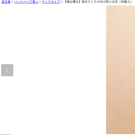
楽豆屋
パッケージで選ぶ
テトラタイプ
【福を贈る】節分テトラ小分け煎り大豆（30個入）