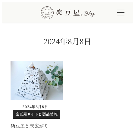
メ
イ
ン
コ
2024年8月8日
ン
テ
ン
ツ
へ
移
動
2024年8月8日
投稿日
楽豆屋サイトと製品情報
楽豆屋と末広がり