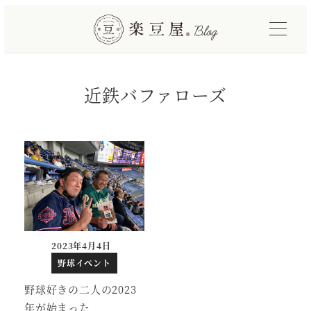
メ
イ
ン
コ
近鉄バファローズ
ン
テ
ン
ツ
へ
移
動
2023年4月4日
投稿日
野球イベント
野球好きの二人の2023
年が始まった