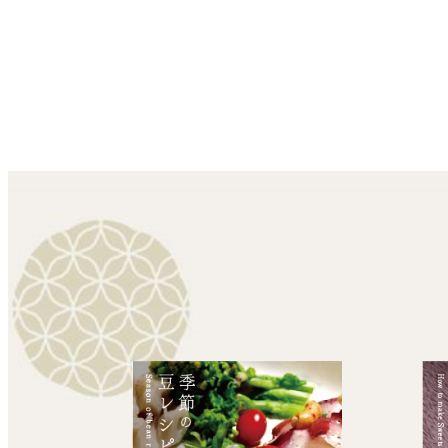
投
稿
の
ペ
ー
ジ
送
り