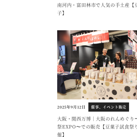
南河内・富田林市で人気の手土産【
子】
2025年9月12日
催事、イベント販売
投稿日
大阪・関西万博｜大阪のれんめぐり
祭EXPO〜での販売【豆菓子試食祭
催】