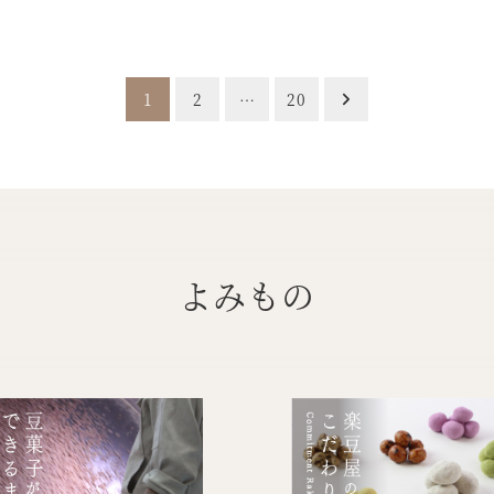
1
2
…
20
よみもの