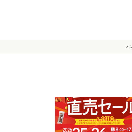
メ
イ
ン
コ
ン
テ
オ
ン
ツ
へ
移
動