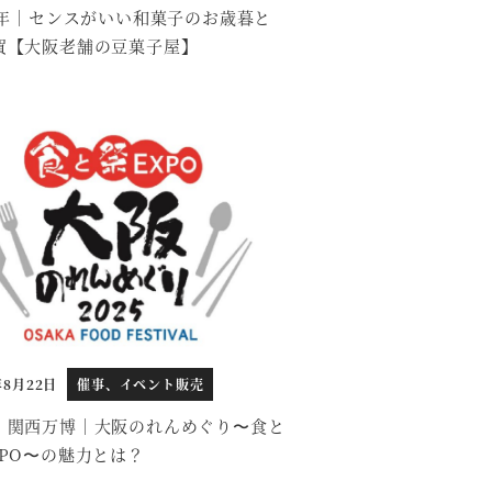
25年｜センスがいい和菓子のお歳暮と
賀【大阪老舗の豆菓子屋】
年8月22日
催事、イベント販売
・関西万博｜大阪のれんめぐり〜食と
XPO〜の魅力とは？