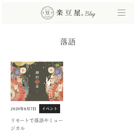
メ
イ
ン
コ
落語
ン
テ
ン
ツ
へ
移
動
2020年8月7日
イベント
投稿日
リモートで落語やミュー
ジカル