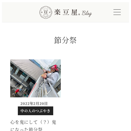
メ
イ
ン
コ
節分祭
ン
テ
ン
ツ
へ
移
動
2022年2月20日
投稿日
中の人のつぶやき
心を鬼にして（？）鬼
になった節分祭