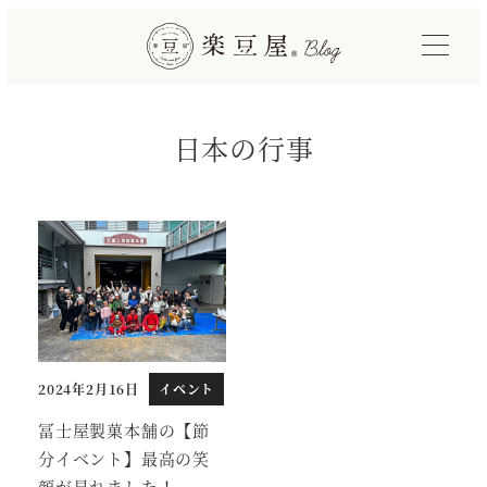
メ
イ
ン
コ
日本の行事
ン
テ
ン
ツ
へ
移
動
2024年2月16日
イベント
投稿日
冨士屋製菓本舗の【節
分イベント】最高の笑
顔が見れました！