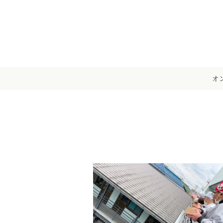
メ
イ
ン
コ
ン
テ
オ
ン
ツ
へ
移
動