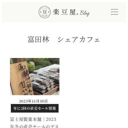
メ
イ
ン
コ
富田林 シェアカフェ
ン
テ
ン
ツ
へ
移
動
2023年11月30日
年に2回の直売セール情報
冨士屋製菓本舗｜2023
年冬の直売セールのゲス