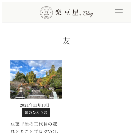
メ
イ
ン
コ
友
ン
テ
ン
ツ
へ
移
動
2021年11月13日
投稿日
嫁のひとり言
豆菓子屋の三代目の嫁
ひとりごとブログVOL.