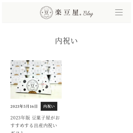
メ
イ
ン
コ
内祝い
ン
テ
ン
ツ
へ
移
動
2023年5月16日
内祝い
投稿日
2023年版 豆菓子屋がお
すすめする出産内祝い
ギフト