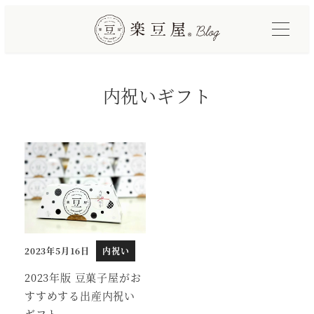
メ
イ
ン
コ
内祝いギフト
ン
テ
ン
ツ
へ
移
動
2023年5月16日
内祝い
投稿日
2023年版 豆菓子屋がお
すすめする出産内祝い
ギフト