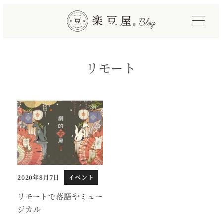
メ
イ
ン
コ
リモート
ン
テ
ン
ツ
へ
移
動
2020年8月7日
イベント
投稿日
リモートで落語やミュー
ジカル