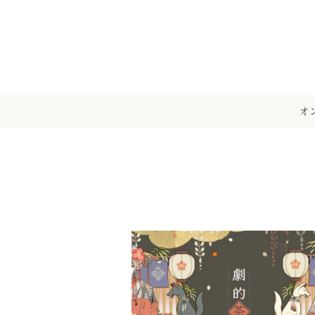
メ
イ
ン
コ
ン
テ
オ
ン
ツ
へ
移
動