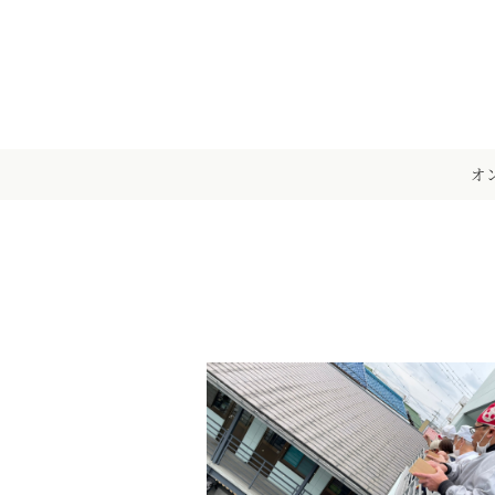
メ
イ
ン
コ
ン
テ
オ
ン
ツ
へ
移
動