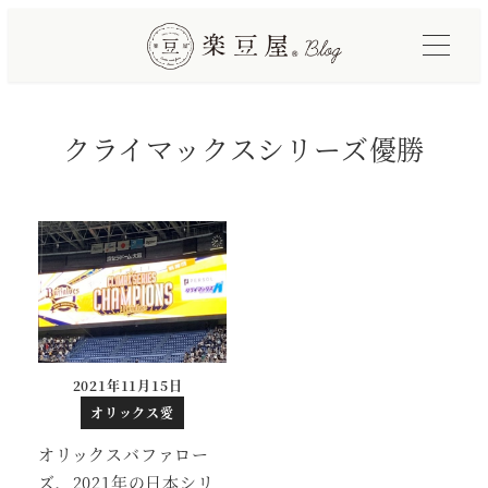
メ
イ
ン
コ
クライマックスシリーズ優勝
ン
テ
ン
ツ
へ
移
動
2021年11月15日
投稿日
オリックス愛
オリックスバファロー
ズ、2021年の日本シリ