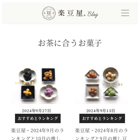
メ
イ
ン
コ
お茶に合うお菓子
ン
テ
ン
ツ
へ
移
動
2024年9月27日
2024年9月13日
投稿日
投稿日
おすすめとランキング
おすすめとランキング
楽豆屋・2024年9月のラ
楽豆屋・2024年8月のラ
ンキングと10月の推し
ンキングと9月の推し豆