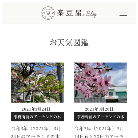
メ
イ
ン
コ
お天気図鑑
ン
テ
ン
ツ
へ
移
動
2021年3月24日
2021年3月20日
投稿日
投稿日
事務所前のアーモンドの木
事務所前のアーモンドの木
令和3年（2021年）3月
令和3年（2021年）3月
24日のアーモンドの木
19日夜と20日のアーモ