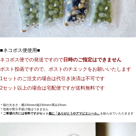
■ネコポス便使用■
ネコポス便での発送ですので
日時のご指定はできません
ポスト投函ですので、ポストのチエックをお願いいたします
1セットのご注文の場合は代引き決済は不可です
2セット以上の場合は宅配便ですが送料無料です
＊箱の大きさ：横230mm×縦230mm×厚み25mm
＊包装や熨斗手提げ袋はつきません
＊
ご希望の方には有料ですがセット
箱に「ありがとうやアマビエシール」
を貼らせていただきます