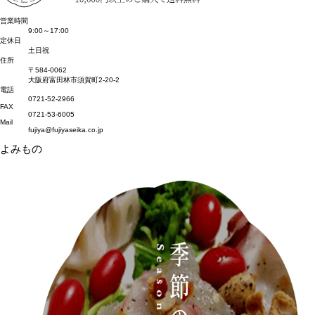
営業時間
9:00～17:00
定休日
土日祝
住所
〒584-0062
大阪府富田林市須賀町2-20-2
電話
0721-52-2966
FAX
0721-53-6005
Mail
fujiya@fujiyaseika.co.jp
よみもの