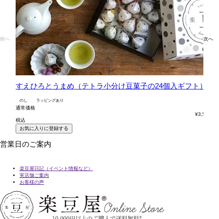
前へ
次へ
すえひろとうまめ（テトラ小分け豆菓子の24個入ギフト）
六
のし
ラッピングあり
の
通常価格
通
¥
3,564
税込
税
お気に入りに登録する
営業日のご案内
楽豆屋日記（イベント情報など）
実店舗ご案内
お客様の声