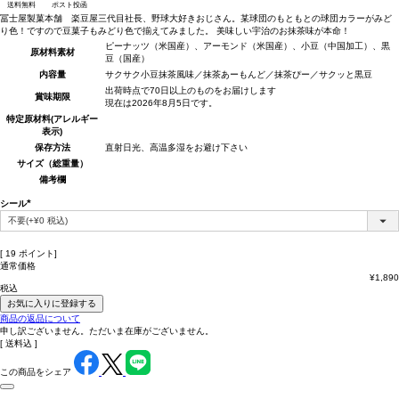
送料無料
ポスト投函
冨士屋製菓本舗 楽豆屋三代目社長、野球大好きおじさん。某球団のもともとの球団カラーがみど
り色！ですので豆菓子もみどり色で揃えてみました。 美味しい宇治のお抹茶味が本命！
ピーナッツ（米国産）、アーモンド（米国産）、小豆（中国加工）、黒
原材料
素材
豆（国産）
内容量
サクサク小豆抹茶風味／抹茶あーもんど／抹茶ぴー／サクッと黒豆
出荷時点で70日以上のものをお届けします
賞味期限
現在は2026年8月5日です。
特定原材料(アレルギー
表示)
保存方法
直射日光、高温多湿をお避け下さい
サイズ（総重量）
備考欄
シール
(必
須)
[
19
ポイント]
通常価格
¥
1,890
税込
お気に入りに登録する
商品の返品について
申し訳ございません。ただいま在庫がございません。
送料込
この商品をシェア