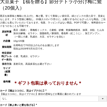
大豆菓子
【福を贈る】節分テトラ小分け梅に鶯
（20個入）
黒豆を抹茶味と梅味に仕上げた、梅と鶯。甘くて美味しい節分豆。緑とピンクの見た目で、見栄え
もします。テトラ型袋に梱包し、20個入りのバラ売りに。お配りするのにもぴったりな商品。ご法
人様にも喜んでいただいております。包装、ラッピングはない商品。POPで可愛い、有料節分カー
ドをつけることも可能です。
黒豆（国産）、寒梅粉ミックス、小麦粉、砂糖、乾燥梅肉粉末、抹茶、水飴、たん白
原材料
素
加水分解物、ゼラチン、脱脂粉乳／膨張剤、着色料（紅こうじ）、加工デンプン、
材
（一部に小麦、乳成分、大豆、ゼラチンを含む）
内容量
10g×20個
出荷時点で70日以上のものをお届けします
賞味期限
現在は2026年5月31日です。
特定原材
料(アレル
小麦、乳成分、ゼラチン
ギー表示)
保存方法
直射日光、高温多湿をお避け下さい
サイズ
（総重
量）
備考欄
＊ギフト包装は承っておりません＊
カード【福はココロに、豆はイブクロに】
【福はココロに、豆はイブクロに】節分の意味などが裏面に書かれています
(必
須)
カード【春よ来いと愛を告げる】