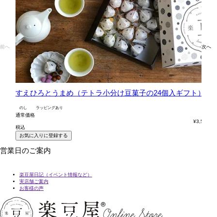
前へ
次へ
すえひろとうまめ（テトラ小分け豆菓子の24個入ギフト）
六
のし
ラッピングあり
の
通常価格
通
¥
3,564
税込
税
お気に入りに登録する
営業日のご案内
楽豆屋日記（イベント情報など）
実店舗ご案内
お客様の声