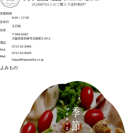
営業時間
9:00～17:00
定休日
土日祝
住所
〒584-0062
大阪府富田林市須賀町2-20-2
電話
0721-52-2966
FAX
0721-53-6005
Mail
fujiya@fujiyaseika.co.jp
よみもの