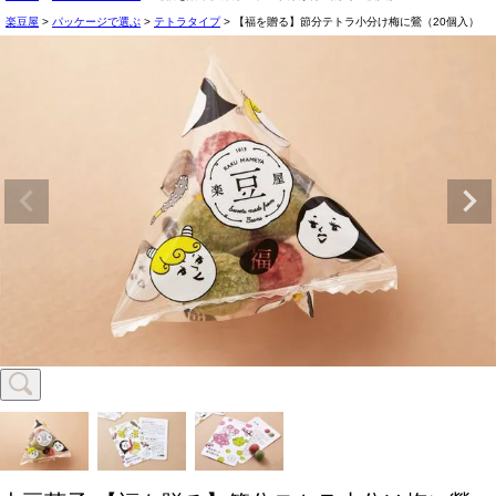
楽豆屋
パッケージで選ぶ
テトラタイプ
【福を贈る】節分テトラ小分け梅に鶯（20個入）