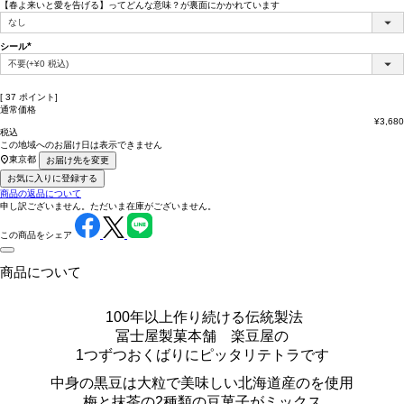
【春よ来いと愛を告げる】ってどんな意味？が裏面にかかれています
(必
須)
シール
(必
須)
[
37
ポイント]
通常価格
¥
3,680
税込
この地域へのお届け日は表示できません
東京都
お届け先を変更
お気に入りに登録する
商品の返品について
申し訳ございません。ただいま在庫がございません。
この商品をシェア
商品について
100年以上作り続ける伝統製法
冨士屋製菓本舗 楽豆屋の
1つずつおくばりにピッタリテトラです
中身の黒豆は大粒で美味しい北海道産のを使用
梅と抹茶の2種類の豆菓子がミックス