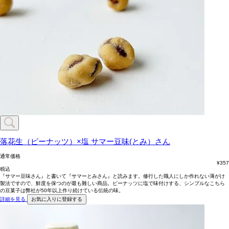
落花生（ピーナッツ）×塩
サマー豆味(とみ）さん
通常価格
¥
357
税込
『サマー豆味さん』と書いて『サマーとみさん』と読みます。修行した職人にしか作れない薄がけ
製法ですので、鮮度を保つのが最も難しい商品。ピーナッツに塩で味付けする、シンプルなこちら
の豆菓子は弊社が50年以上作り続けている伝統の味。
詳細を見る
お気に入りに登録する