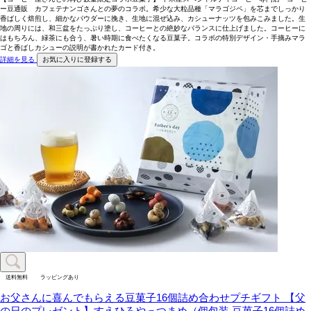
ー豆通販 カフェテナンゴさんとの夢のコラボ。希少な大粒品種「マラゴジペ」を芯までしっかり
香ばしく焙煎し、細かなパウダーに挽き、生地に混ぜ込み、カシューナッツを包みこみました。生
地の周りには、和三盆をたっぷり塗し、コーヒーとの絶妙なバランスに仕上げました。コーヒーに
はもちろん、緑茶にも合う、暑い時期に食べたくなる豆菓子。コラボの特別デザイン・手摘みマラ
ゴと香ばしカシューの説明が書かれたカード付き。
詳細を見る
お気に入りに登録する
送料無料
ラッピングあり
お父さんに喜んでもらえる豆菓子16個詰め合わせプチギフト
【父
の日のプレゼント】すえひろやっつまめ（個包装 豆菓子16個詰め