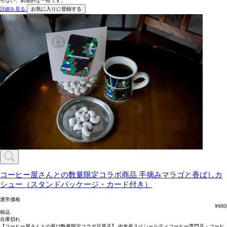
らない、刺激的な一粒です。
詳細を見る
お気に入りに登録する
コーヒー屋さんとの数量限定コラボ商品
手摘みマラゴと香ばしカ
シュー（スタンドパッケージ・カード付き）
通常価格
¥
980
税込
在庫切れ
【コーヒー屋さんとの再び数量限定コラボ豆菓子】 中米産スペシャルティコーヒー専門店・コーヒ