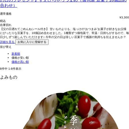
合わせ）
通常価格
¥
3,300
税込
在庫切れ
【父の日遅れてごめんねシール付き】 甘いものよりも、塩っけの“おつまみ”お菓子が好きなお父様
にぴったりな豆菓子を、16個詰め合わせました。1種類ずつ個包装で、常温・日持ちがするので、毎
日少しずつ楽しんでいただけます♪ 今年の父の日は珍しい豆菓子で感謝の気持ちを伝えませんか？
詳細を見る
お気に入りに登録する
並び替え
新着順
価格が安い順
価格が高い順
8
件中
1
-
8
件表示
よみもの