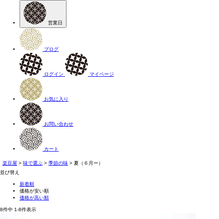
営業日
ブログ
ログイン
マイページ
お気に入り
お問い合わせ
カート
楽豆屋
味で選ぶ
季節の味
夏（６月ー）
並び替え
新着順
価格が安い順
価格が高い順
8
件中
1
-
8
件表示