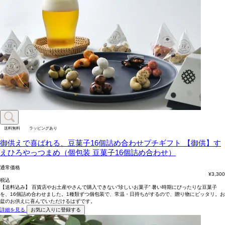
送料無料
ラッピングあり
御供えで喜ばれる、豆菓子16個詰め合わせプチギフト
【御供】す
えひろやっつまめ（個包装 豆菓子16個詰め合わせ）
通常価格
¥
3,300
税込
【送料込み】 百貨店やお土産やさんで購入できない“珍しいお菓子” 暑い時期にぴったりな豆菓子
を、16個詰め合わせました。1種類ずつ個包装で、常温・日持ちがするので、贈り物にピッタリ。お
盆のお供えに喜んでいただけるはずです。
詳細を見る
お気に入りに登録する