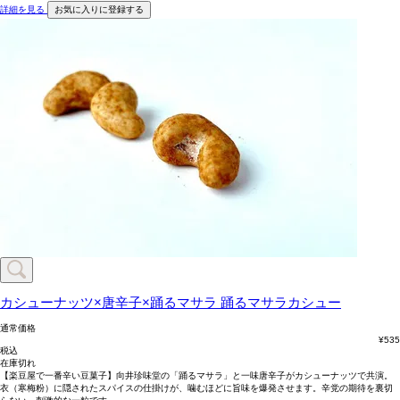
詳細を見る
お気に入りに登録する
カシューナッツ×唐辛子×踊るマサラ
踊るマサラカシュー
通常価格
¥
535
税込
在庫切れ
【楽豆屋で一番辛い豆菓子】向井珍味堂の「踊るマサラ」と一味唐辛子がカシューナッツで共演。
衣（寒梅粉）に隠されたスパイスの仕掛けが、噛むほどに旨味を爆発させます。辛党の期待を裏切