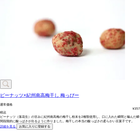
ピーナッツ×紀州南高梅干し
梅っぴー
通常価格
¥
357
税込
ピーナッツ（落花生）の甘みに紀州南高梅の梅干し粉末を2種類使用し、口に入れた瞬間と噛んだ瞬
間段階的に酸っぱさが出るように作りました。梅干しの本当の酸っぱさの柔らかい豆菓子です。
詳細を見る
お気に入りに登録する