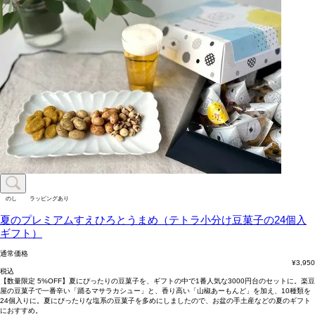
のし
ラッピングあり
夏のプレミアムすえひろとうまめ（テトラ小分け豆菓子の24個入
ギフト）
通常価格
¥
3,950
税込
【数量限定 5%OFF】夏にぴったりの豆菓子を、ギフトの中で1番人気な3000円台のセットに。楽豆
屋の豆菓子で一番辛い「踊るマサラカシュー」と、香り高い「山椒あーもんど」を加え、10種類を
24個入りに。夏にぴったりな塩系の豆菓子を多めにしましたので、お盆の手土産などの夏のギフト
におすすめ。