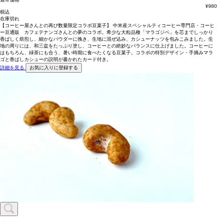
¥
980
税込
在庫切れ
【コーヒー屋さんとの再び数量限定コラボ豆菓子】 中米産スペシャルティコーヒー専門店・コーヒ
ー豆通販 カフェテナンゴさんとの夢のコラボ。希少な大粒品種「マラゴジペ」を芯までしっかり
香ばしく焙煎し、細かなパウダーに挽き、生地に混ぜ込み、カシューナッツを包みこみました。生
地の周りには、和三盆をたっぷり塗し、コーヒーとの絶妙なバランスに仕上げました。コーヒーに
はもちろん、緑茶にも合う、暑い時期に食べたくなる豆菓子。コラボの特別デザイン・手摘みマラ
ゴと香ばしカシューの説明が書かれたカード付き。
詳細を見る
お気に入りに登録する