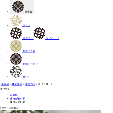
営業日
ブログ
ログイン
マイページ
お気に入り
お問い合わせ
カート
楽豆屋
味で選ぶ
季節の味
夏（６月ー）
並び替え
新着順
価格が安い順
価格が高い順
8
件中
1
-
8
件表示