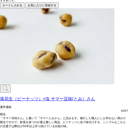
すすめです。
カートに入れる
お気に入りに登録する
落花生（ピーナッツ）×塩
サマー豆味(とみ）さん
通常価格
¥
357
税込
『サマー豆味さん』と書いて『サマーとみさん』と読みます。修行した職人にしか作れない薄がけ
製法ですので、鮮度を保つのが最も難しい商品。ピーナッツに塩で味付けする、シンプルなこちら
の豆菓子は弊社が50年以上作り続けている伝統の味。