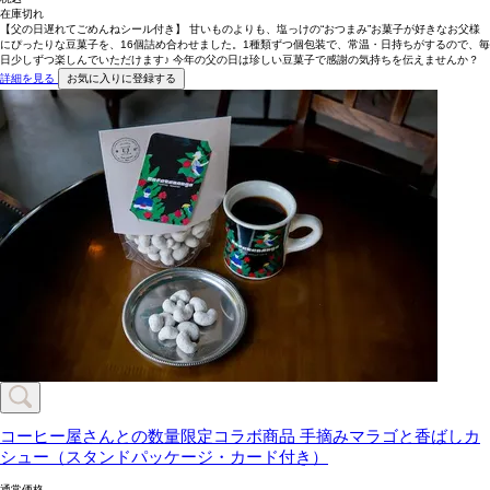
在庫切れ
【父の日遅れてごめんねシール付き】 甘いものよりも、塩っけの“おつまみ”お菓子が好きなお父様
にぴったりな豆菓子を、16個詰め合わせました。1種類ずつ個包装で、常温・日持ちがするので、毎
日少しずつ楽しんでいただけます♪ 今年の父の日は珍しい豆菓子で感謝の気持ちを伝えませんか？
詳細を見る
お気に入りに登録する
コーヒー屋さんとの数量限定コラボ商品
手摘みマラゴと香ばしカ
シュー（スタンドパッケージ・カード付き）
通常価格