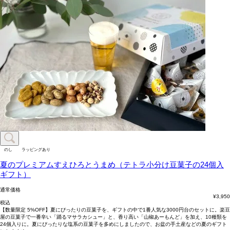
のし
ラッピングあり
夏のプレミアムすえひろとうまめ（テトラ小分け豆菓子の24個入
ギフト）
通常価格
¥
3,950
税込
【数量限定 5%OFF】夏にぴったりの豆菓子を、ギフトの中で1番人気な3000円台のセットに。楽豆
屋の豆菓子で一番辛い「踊るマサラカシュー」と、香り高い「山椒あーもんど」を加え、10種類を
24個入りに。夏にぴったりな塩系の豆菓子を多めにしましたので、お盆の手土産などの夏のギフト