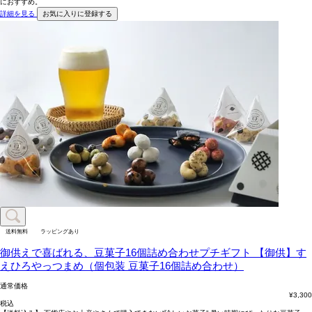
におすすめ。
詳細を見る
お気に入りに登録する
送料無料
ラッピングあり
御供えで喜ばれる、豆菓子16個詰め合わせプチギフト
【御供】す
えひろやっつまめ（個包装 豆菓子16個詰め合わせ）
通常価格
¥
3,300
税込