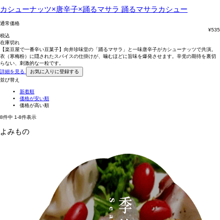
カシューナッツ×唐辛子×踊るマサラ
踊るマサラカシュー
通常価格
¥
535
税込
在庫切れ
【楽豆屋で一番辛い豆菓子】向井珍味堂の「踊るマサラ」と一味唐辛子がカシューナッツで共演。
衣（寒梅粉）に隠されたスパイスの仕掛けが、噛むほどに旨味を爆発させます。辛党の期待を裏切
らない、刺激的な一粒です。
詳細を見る
お気に入りに登録する
並び替え
新着順
価格が安い順
価格が高い順
8
件中
1
-
8
件表示
よみもの