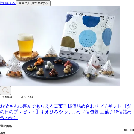
詳細を見る
お気に入りに登録する
送料無料
ラッピングあり
お父さんに喜んでもらえる豆菓子16個詰め合わせプチギフト
【父
の日のプレゼント】すえひろやっつまめ（個包装 豆菓子16個詰め
合わせ）
通常価格
¥
3,300
税込