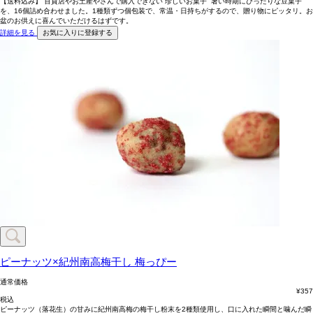
【送料込み】 百貨店やお土産やさんで購入できない“珍しいお菓子” 暑い時期にぴったりな豆菓子
を、16個詰め合わせました。1種類ずつ個包装で、常温・日持ちがするので、贈り物にピッタリ。お
盆のお供えに喜んでいただけるはずです。
詳細を見る
お気に入りに登録する
ピーナッツ×紀州南高梅干し
梅っぴー
通常価格
¥
357
税込
ピーナッツ（落花生）の甘みに紀州南高梅の梅干し粉末を2種類使用し、口に入れた瞬間と噛んだ瞬