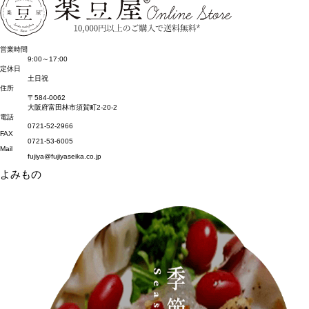
営業時間
9:00～17:00
定休日
土日祝
住所
〒584-0062
大阪府富田林市須賀町2-20-2
電話
0721-52-2966
FAX
0721-53-6005
Mail
fujiya@fujiyaseika.co.jp
よみもの