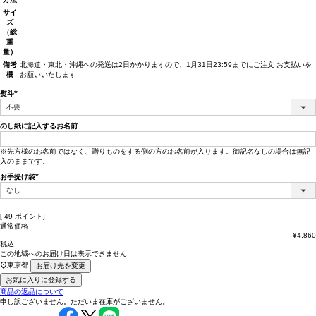
サイ
ズ
（総
重
量）
備考
北海道・東北・沖縄への発送は2日かかりますので、1月31日23:59までにご注文 お支払いを
欄
お願いいたします
熨斗
(必
須)
のし紙に記入するお名前
※先方様のお名前ではなく、贈りものをする側の方のお名前が入ります。御記名なしの場合は無記
入のままです。
お手提げ袋
(必
須)
[
49
ポイント]
通常価格
¥
4,860
税込
この地域へのお届け日は表示できません
東京都
お届け先を変更
お気に入りに登録する
商品の返品について
申し訳ございません。ただいま在庫がございません。