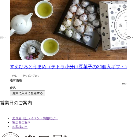
前へ
次へ
すえひろとうまめ（テトラ小分け豆菓子の24個入ギフト）
六
のし
ラッピングあり
の
通常価格
通
¥
3,564
税込
税
お気に入りに登録する
営業日のご案内
楽豆屋日記（イベント情報など）
実店舗ご案内
お客様の声