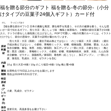
福を贈る節分のギフト
福を贈る‐冬の節分-（小分
けタイプの豆菓子24個入ギフト）カード付
のし
ラッピングあり
【福を贈る節分ギフト】日本の素敵な風習、贈る相手を気遣う、その方の健康を願う。そんな想
いが一目で伝わるギフト。煎り大豆・黒こしょう味・梅味と抹茶味の、３種類の節分豆菓子が24個
入り。テトラの形をした個包装に仕上げました。POPで可愛い、4枚の付属のカードには、イラスト
だけでなく、節分の意味や、豆菓子の説明が書かれています。
・煎り大豆：大豆（国産）（遺伝子組み換えではない）・のこり福豆：大豆（国産）（遺伝
子組み換えではない）、小麦粉、寒梅粉ミックス、砂糖、植物油脂、黒胡椒、醤油、たん白
原材
加水分解物、食塩、海苔、水飴／膨張剤、加工デンプン（一部に大豆、小麦を含む）・梅と
料
素
鶯：黒豆（国産）、寒梅粉ミックス、小麦粉、砂糖、乾燥梅肉粉末、抹茶、水飴、たん白加
材
水分解物、ゼラチン、脱脂粉乳／膨張剤、着色料（紅こうじ）、加工デンプン、（一部に小
麦、落花生、乳成分、大豆、ゼラチンを含む
内容
10ｇ 煎り大豆×8個 / 10g のこり福豆×8個 / 10g 梅と鶯×8個
量
賞味
出荷時点で70日以上のものをお届けします
期限
現在は2026年5月31日です。
特定
原材
料
(ア
小麦、乳成分、ゼラチン
レル
ギー
表
示)
保存
直射日光、高温多湿をお避け下さい
方法