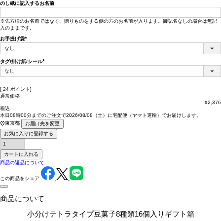
のし紙に記入するお名前
※先方様のお名前ではなく、贈りものをする側の方のお名前が入ります。御記名なしの場合は無記
入のままです。
お手提げ袋
(必
須)
タグ/掛け紙/シール
(必
須)
[
24
ポイント]
通常価格
¥
2,376
税込
本日
08時00分
までのご注文で
2026/08/08（土）
に
宅配便（ヤマト運輸）
でお届けします。
東京都
お届け先を変更
お気に入りに登録する
カートに入れる
商品の返品について
この商品をシェア
商品について
小分けテトラタイプ豆菓子8種類16個入りギフト箱