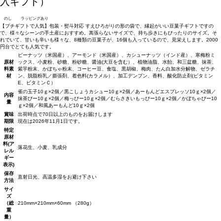
入ギフト）
のし
ラッピングあり
【プチギフトで人気】包装・熨斗対応 すえひろがりの形の袋で、縁起がいい豆菓子ギフトですの
で、様々なシーンの手土産におすすめ。嵩張らないサイズで、持ち歩きにもぴったりのサイズ。そ
れでいて、甘いも辛いも様々な、8種類の豆菓子が、16個も入っているので、見栄えします。2000
円台でとても人気です。
ピーナッツ（米国産）、アーモンド（米国産）、カシューナッツ（インド産）、寒梅粉ミ
原材
ックス、小麦粉、砂糖、粉砂糖、醤油(大豆を含む）、植物油脂、水飴、和三盆糖、抹茶、
料
素
紫芋粉末、かぼちゃ粉末、コーヒー豆、食塩、黒胡椒、梅肉、たん白加水分解物、ゼラチ
材
ン、脱脂粉乳／膨張剤、着色料(カラメル）、加工デンプン、香料、酸化防止剤(ビタミン
E、ビタミンＣ）
雀の玉子10ｇ×2個／黒こしょうカシュー10ｇ×2個／あーもんどエスプレッソ10ｇ×2個／
内容
抹茶ぴー10ｇ×2個／梅っぴー10ｇ×2個／むらさきいもっぴー10ｇ×2個／かぼちゃぴー10
量
ｇ×2個／和風あーもんど10ｇ×2個
賞味
出荷時点で70日以上のものをお届けします
期限
現在は2026年11月1日です。
特定
原材
料(ア
落花生、小麦、乳成分
レル
ギー
表示)
保存
直射日光、高温多湿をお避け下さい
方法
サイ
ズ
（総
210mm×210mm×60mm （280g）
重
量）