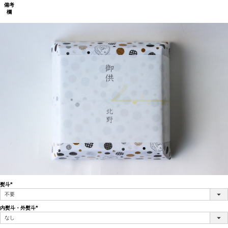
備考
欄
熨斗
(必
須)
内熨斗・外熨斗
(必
須)