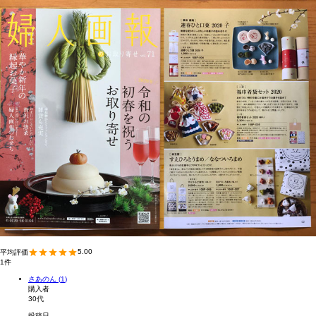
5.00
1
さあのん
1
購入者
30代
投稿日