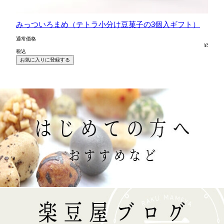
な
みっついろまめ（テトラ小分け豆菓子の3個入ギフト）
の
通常価格
通
¥
594
税込
税
お気に入りに登録する