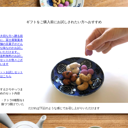
ギフトをご購入前にお試しされたい方へおすすめ
大切な方へ贈る前
に、冨士屋製菓本
舗の豆菓子がどん
な味なのかお試し
いただけます。
送料無料のお試し
セットが色々ござ
います
＞＞お試しセット
はこちら
すえひろやっつま
めのセット内容
・テトラ6種類を1
個づつ開けていた
だければ下記のような感じでお召し上がりいただけます