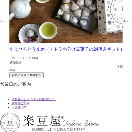
前へ
次へ
すえひろとうまめ（テトラ小分け豆菓子の24個入ギフト）
六
のし
ラッピングあり
の
通常価格
通
¥
3,564
税込
税
お気に入りに登録する
営業日のご案内
楽豆屋日記（イベント情報など）
実店舗ご案内
お客様の声