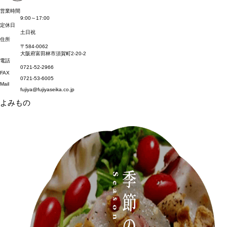
営業時間
9:00～17:00
定休日
土日祝
住所
〒584-0062
大阪府富田林市須賀町2-20-2
電話
0721-52-2966
FAX
0721-53-6005
Mail
fujiya@fujiyaseika.co.jp
よみもの