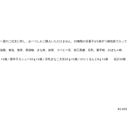
一度のご注文に対し、お一つしかご購入いただけません。10種類の豆菓子が1袋ずつ個包装で入って
物油脂、食塩、海苔、黒胡椒、きな粉、抹茶、コーヒー豆、加工黒糖、豆乳、紫芋粉、かぼちゃ粉
ｇ×1個／唐辛子カシュー10ｇ×1個／豆乳きなこ大豆10ｇ×1個／のりくるんと8ｇ×1個 合計10個
¥
2,420