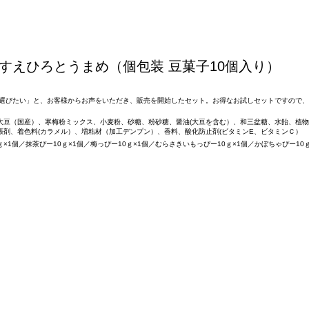
すえひろとうまめ（個包装 豆菓子10個入り）
選びたい」と、お客様からお声をいただき、販売を開始したセット。お得なお試しセットですので、
大豆（国産）、寒梅粉ミックス、小麦粉、砂糖、粉砂糖、醤油(大豆を含む）、和三盆糖、水飴、植
剤、着色料(カラメル）、増粘材（加工デンプン）、香料、酸化防止剤(ビタミンE、ビタミンＣ）
ｇ×1個／抹茶ぴー10ｇ×1個／梅っぴー10ｇ×1個／むらさきいもっぴー10ｇ×1個／かぼちゃぴー10