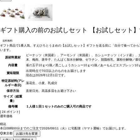
ギフト購入の前のお試しセット
【お試しセット】
送料無料
ギフト商品で1番人気、すえひろとうまめの【お試しセット】ギフトを送る前に「自分で食べてから
います。
ピーナッツ（米国産）、アーモンド（米国産）、カシューナッツ（インド産）、
原材料
素材
末、梅肉、唐辛子、たんぱく加水分解物、ゼラチン、脱脂粉乳、澱粉分解物／膨張
内容量
雀の玉子10ｇ×1個／黒こしょうカシュー10ｇ×1個／あーもんどエスプレッソ10
出荷時点で70日以上のものをお届けします
賞味期限
現在は2026年12月1日です。
特定原材料(アレ
落花生、小麦、乳成分
ルギー表示)
保存方法
直射日光、高温多湿をお避け下さい
サイズ（総重
量）
備考欄
１人様１回１セットのみのご購入可の商品です
[
24
ポイント]
通常価格
税込
本日
08時00分
までのご注文で
2026/08/11（火）
に
宅配便（ヤマト運輸）
でお届けします。
東京都
お届け先を変更
お気に入りに登録する