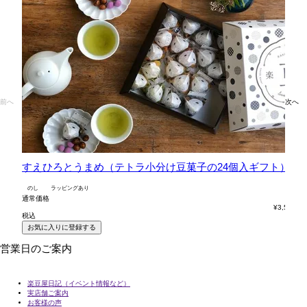
前へ
次へ
すえひろとうまめ（テトラ小分け豆菓子の24個入ギフト）
六
のし
ラッピングあり
の
通常価格
通
¥
3,564
税込
税
お気に入りに登録する
営業日のご案内
楽豆屋日記（イベント情報など）
実店舗ご案内
お客様の声