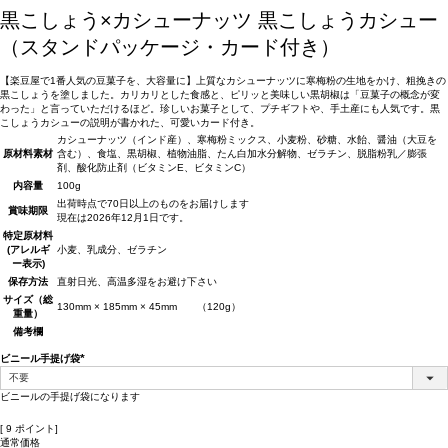
黒こしょう×カシューナッツ
黒こしょうカシュー
（スタンドパッケージ・カード付き）
【楽豆屋で1番人気の豆菓子を、大容量に】上質なカシューナッツに寒梅粉の生地をかけ、粗挽きの
黒こしょうを塗しました。カリカリとした食感と、ピリッと美味しい黒胡椒は「豆菓子の概念が変
わった」と言っていただけるほど。珍しいお菓子として、プチギフトや、手土産にも人気です。黒
こしょうカシューの説明が書かれた、可愛いカード付き。
カシューナッツ（インド産）、寒梅粉ミックス、小麦粉、砂糖、水飴、醤油（大豆を
原材料
素材
含む）、食塩、黒胡椒、植物油脂、たん白加水分解物、ゼラチン、脱脂粉乳／膨張
剤、酸化防止剤（ビタミンE、ビタミンC）
内容量
100g
出荷時点で70日以上のものをお届けします
賞味期限
現在は2026年12月1日です。
特定原材料
(アレルギ
小麦、乳成分、ゼラチン
ー表示)
保存方法
直射日光、高温多湿をお避け下さい
サイズ（総
130mm × 185mm × 45mm （120g）
重量）
備考欄
ビニール手提げ袋
(必
須)
ビニールの手提げ袋になります
[
9
ポイント]
通常価格