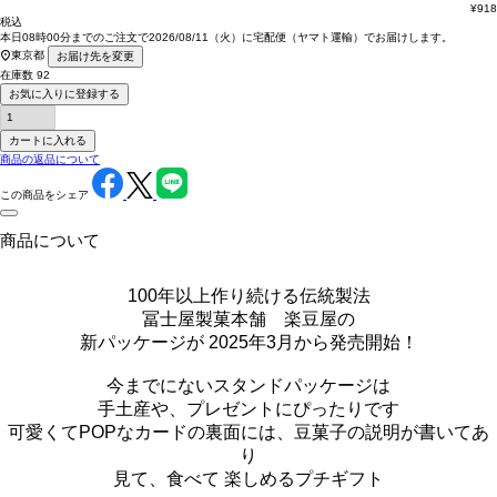
¥
918
税込
本日
08時00分
までのご注文で
2026/08/11（火）
に
宅配便（ヤマト運輸）
でお届けします。
東京都
お届け先を変更
在庫数
92
お気に入りに登録する
カートに入れる
商品の返品について
この商品をシェア
商品について
100年以上作り続ける伝統製法
冨士屋製菓本舗 楽豆屋の
新パッケージが 2025年3月から発売開始！
今までにないスタンドパッケージは
手土産や、プレゼントにぴったりです
可愛くてPOPなカードの裏面には、豆菓子の説明が書いてあ
り
見て、食べて 楽しめるプチギフト