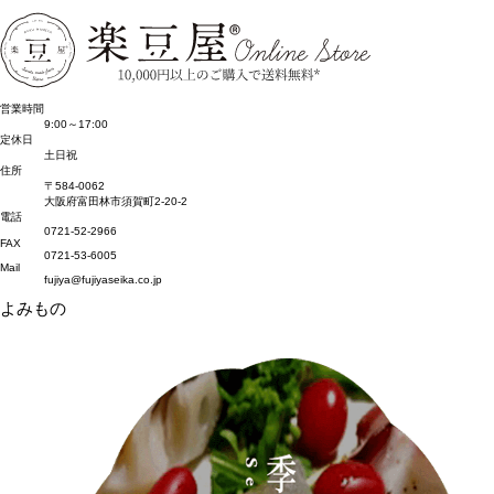
営業時間
9:00～17:00
定休日
土日祝
住所
〒584-0062
大阪府富田林市須賀町2-20-2
電話
0721-52-2966
FAX
0721-53-6005
Mail
fujiya@fujiyaseika.co.jp
よみもの