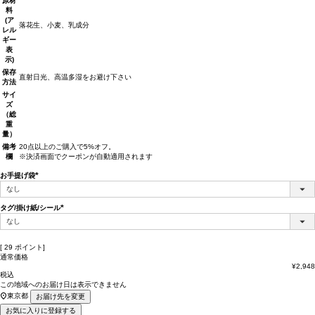
原材
料
(ア
落花生、小麦、乳成分
レル
ギー
表
示)
保存
直射日光、高温多湿をお避け下さい
方法
サイ
ズ
（総
重
量）
備考
20点以上のご購入で5%オフ。
欄
※決済画面でクーポンが自動適用されます
お手提げ袋
(必
須)
タグ/掛け紙/シール
(必
須)
[
29
ポイント]
通常価格
¥
2,948
税込
この地域へのお届け日は表示できません
東京都
お届け先を変更
お気に入りに登録する