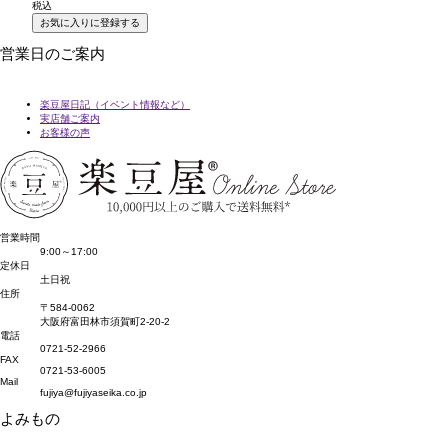
税込
税
お気に入りに登録する
営業日のご案内
楽豆屋日記（イベント情報など）
実店舗ご案内
お客様の声
営業時間
9:00～17:00
定休日
土日祝
住所
〒584-0062
大阪府富田林市須賀町2-20-2
電話
0721-52-2966
FAX
0721-53-6005
Mail
fujiya@fujiyaseika.co.jp
よみもの