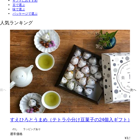
ギフトにおすすめ
豆で選ぶ
味で選ぶ
パッケージで選ぶ
人気ランキング
前へ
次へ
すえひろとうまめ（テトラ小分け豆菓子の24個入ギフト）
六
のし
ラッピングあり
の
通常価格
通
¥
3,564