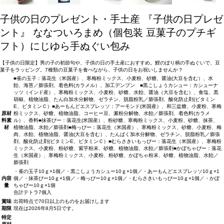
子供の日のプレゼント・手土産
『子供の日プレゼ
ント』 ななついろまめ（個包装 豆菓子のプチギ
フト）にじゆら手ぬぐい包み
【子供の日限定】男の子の初節句や、子供の日の手土産におすすめ。鯉のぼり柄の手ぬぐいで、豆
菓子をラッピング。7種類の豆菓子を食べながら、子供の日をお祝いしませんか？
■雀の玉子：落花生（米国産）、寒梅粉ミックス、小麦粉、砂糖、醤油(大豆を含む）、水
飴、海苔／膨張剤、着色料(カラメル）、加工デンプン ■黒こしょうカシュー：カシューナ
ッツ（インド産）、寒梅粉ミックス、小麦粉、砂糖、水飴、醤油（大豆を含む）、食塩、黒
胡椒、植物油脂、たん白加水分解物、ゼラチン、脱脂粉乳／膨張剤、酸化防止剤(ビタミン
E、ビタミンＣ）■あーもんどエスプレッソ：アーモンド(米国産）、和三盆糖、小麦粉、寒梅
原材
粉ミックス、砂糖、植物油脂、コーヒー豆、澱粉分解物、水飴／膨張剤、着色料(カラメ
料
素
ル）、香料■抹茶ぴー：落花生(米国産）、粉砂糖、寒梅粉ミックス、小麦粉、砂糖、抹茶、
材
植物油脂、水飴／膨張剤■梅っぴー：落花生（米国産）、寒梅粉ミックス、砂糖、小麦粉、梅
肉、水飴、植物油脂、醤油(大豆を含む）、たんぱく加水分解物、ゼラチン、脱脂粉乳／膨張
剤、酸化防止剤(ビタミンE、ビタミンＣ）■むらさきいもっぴー：落花生（米国産）、寒梅粉
ミックス、小麦粉、粉砂糖、紫芋粉末、砂糖、植物油脂、水飴／膨張剤■かぼちゃぴー：落花
生（米国産）、寒梅粉ミックス、小麦粉、粉砂糖、かぼちゃ粉末、砂糖、植物油脂、水飴／
膨張剤
・雀の玉子10ｇ×1個／・黒こしょうカシュー10ｇ×1個／・あーもんどエスプレッソ10ｇ×1
内容
個／・抹茶ぴー10ｇ×1個／・梅っぴー10ｇ×1個／・むらさきいもっぴー10ｇ×1個／・かぼ
量
ちゃぴー10ｇ×1個
合計テトラ7個入
賞味
出荷時点で70日以上のものをお届けします
期限
現在は2026年8月5日です。
特定