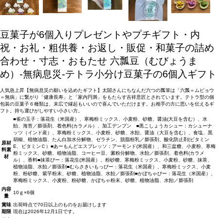
豆菓子が6個入りプレゼントやプチギフト・内
祝・お礼・粗供養・お返し・販促・和菓子の詰め
合わせ・寸志・おもたせ
六瓢豆（むびょうま
め）-無病息災-テトラ小分け豆菓子の6個入ギフト
人気急上昇【無病息災の願いを込めたギフト】太閤さんにちなんだ六つの瓢箪は「六瓢＝ムビョウ
＝無病」に繋がり「健康長寿」と「家内円満」をもたらす吉祥意匠とされています。テトラ型の個
包装の豆菓子６種類は、末広で縁起もいいので喜んでいただけます。お相手の方に思いを伝えるギ
フト。持ち運びがしやすい小さい方。
■雀の玉子：落花生（米国産）、寒梅粉ミックス、小麦粉、砂糖、醤油(大豆を含む）、水
飴、海苔／膨張剤、着色料(カラメル）、加工デンプン ■黒こしょうカシュー：カシューナ
ッツ（インド産）、寒梅粉ミックス、小麦粉、砂糖、水飴、醤油（大豆を含む）、食塩、黒
胡椒、植物油脂、たん白加水分解物、ゼラチン、脱脂粉乳／膨張剤、酸化防止剤(ビタミン
原材
E、ビタミンＣ）■あーもんどエスプレッソ：アーモンド(米国産）、和三盆糖、小麦粉、寒梅
料
素
粉ミックス、砂糖、植物油脂、コーヒー豆、澱粉分解物、水飴／膨張剤、着色料(カラメ
材
ル）、香料■抹茶ぴー：落花生(米国産）、粉砂糖、寒梅粉ミックス、小麦粉、砂糖、抹茶、
植物油脂、水飴／膨張剤■むらさきいもっぴー：落花生（米国産）、寒梅粉ミックス、小麦
粉、粉砂糖、紫芋粉末、砂糖、植物油脂、水飴／膨張剤■かぼちゃぴー：落花生（米国産）、
寒梅粉ミックス、小麦粉、粉砂糖、かぼちゃ粉末、砂糖、植物油脂、水飴／膨張剤
内容
10ｇ×6個
量
賞味
出荷時点で70日以上のものをお届けします
期限
現在は2026年12月1日です。