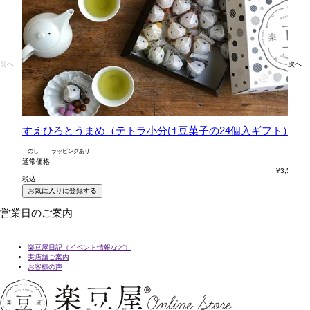
前へ
次へ
すえひろとうまめ（テトラ小分け豆菓子の24個入ギフト）
六
のし
ラッピングあり
の
通常価格
通
¥
3,564
税込
税
お気に入りに登録する
営業日のご案内
楽豆屋日記（イベント情報など）
実店舗ご案内
お客様の声