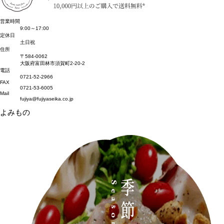
営業時間
9:00～17:00
定休日
土日祝
住所
〒584-0062
大阪府富田林市須賀町2-20-2
電話
0721-52-2966
FAX
0721-53-6005
Mail
fujiya@fujiyaseika.co.jp
よみもの