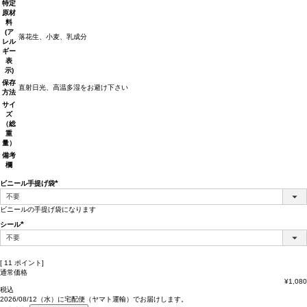
特定
原材
料
(ア
落花生、小麦、乳成分
レル
ギー
表
示)
保存
直射日光、高温多湿をお避け下さい
方法
サイ
ズ
（総
重
量）
備考
欄
ビニール手提げ袋
(必
須)
ビニールの手提げ袋になります
シール
(必
須)
[
11
ポイント]
通常価格
¥
1,080
税込
2026/08/12（水）
に
宅配便（ヤマト運輸）
でお届けします。