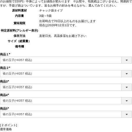
のお値段で220円）中身によってお値段が変わります ※お熨斗、包装紙はございません。簡易的で
すが、手提げ袋はついています。送るお相手の好みを考えながら、選んでみてください。
原材料
素材
チャック袋タイプ
内容量
3袋～5袋
出荷時点で70日以上のものをお届けします
賞味期限
現在は2026年12月1日です。
特定原材料(アレルギー表示)
保存方法
直射日光、高温多湿をお避け下さい
サイズ（総重量）
備考欄
商品１
(必
須)
商品２
(必
須)
商品3
(必
須)
商品4
(必
須)
商品5
(必
須)
[
2
ポイント]
通常価格