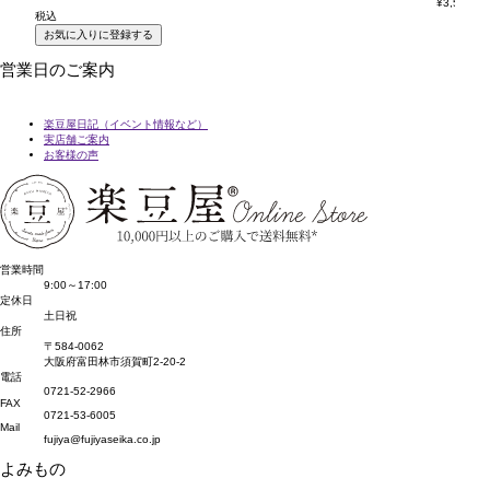
¥
3,564
税込
税
お気に入りに登録する
営業日のご案内
楽豆屋日記（イベント情報など）
実店舗ご案内
お客様の声
営業時間
9:00～17:00
定休日
土日祝
住所
〒584-0062
大阪府富田林市須賀町2-20-2
電話
0721-52-2966
FAX
0721-53-6005
Mail
fujiya@fujiyaseika.co.jp
よみもの