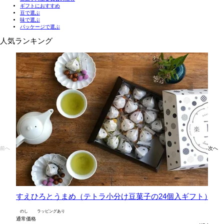
ギフトにおすすめ
豆で選ぶ
味で選ぶ
パッケージで選ぶ
人気ランキング
前へ
次へ
すえひろとうまめ（テトラ小分け豆菓子の24個入ギフト）
六
のし
ラッピングあり
の
通常価格
通