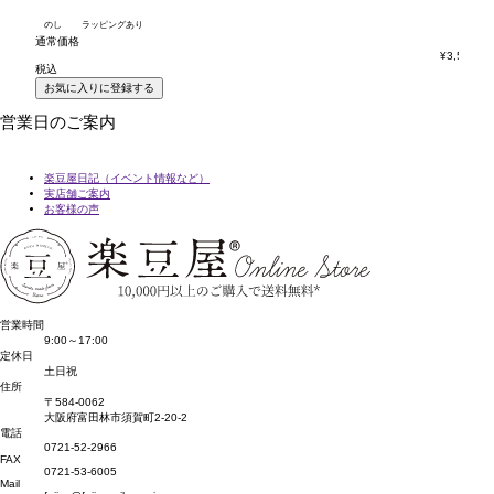
のし
ラッピングあり
の
通常価格
通
¥
3,564
税込
税
お気に入りに登録する
営業日のご案内
楽豆屋日記（イベント情報など）
実店舗ご案内
お客様の声
営業時間
9:00～17:00
定休日
土日祝
住所
〒584-0062
大阪府富田林市須賀町2-20-2
電話
0721-52-2966
FAX
0721-53-6005
Mail