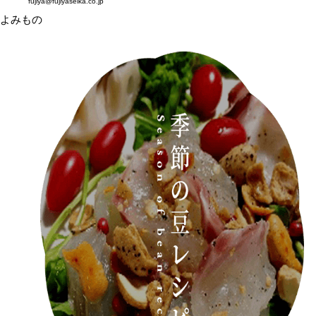
fujiya@fujiyaseika.co.jp
よみもの