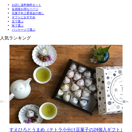
お試し送料無料セット
会員様お得なページ
豆菓子向上委員会の推し
ギフトにおすすめ
豆で選ぶ
味で選ぶ
パッケージで選ぶ
人気ランキング
前へ
次へ
すえひろとうまめ（テトラ小分け豆菓子の24個入ギフト）
六