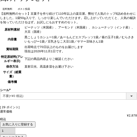
送料無料
ポスト投函
【送料無料のセット】豆菓子を作り続けて110年以上の楽豆屋。弊社で人気のトップ6詰め合わせに
しました。1袋50g入りで、しっかり楽しんでいただけます。召し上がっていただくと、人気の秘訣
を知っていただけるはず。お試しにもおすすめのセット。
ピーナッツ（米国産）、アーモンド（米国産）、カシューナッツ（インド産）、
原材料
素材
大豆（国産）
黒こしょうカシュー1袋／あーもんどエスプレッソ1袋／雀の玉子1袋／むらさき
内容量
いもっぴー1袋／豆乳きなこ大豆1袋／サマー豆味さん1袋
出荷時点で70日以上のものをお届けします
賞味期限
現在は2026年11月1日です。
特定原材料(アレ
下記の商品内容よりご確認ください
ルギー表示)
保存方法
直射日光、高温多湿をお避け下さい
サイズ（総重
量）
備考欄
シール
(必
須)
[
29
ポイント]
通常価格
¥
2,878
税込
お気に入りに登録する