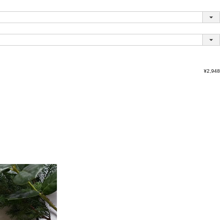
¥
2,948