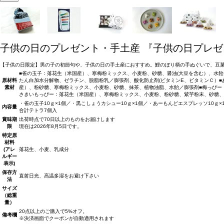
子供の日のプレゼント・手土産
『子供の日プレゼ
【子供の日限定】男の子の初節句や、子供の日の手土産におすすめ。鯉のぼり柄の手ぬぐいで、豆菓
■雀の玉子：落花生（米国産）、寒梅粉ミックス、小麦粉、砂糖、醤油(大豆を含む）、水
原材料
たん白加水分解物、ゼラチン、脱脂粉乳／膨張剤、酸化防止剤(ビタミンE、ビタミンＣ）■
素材
産）、粉砂糖、寒梅粉ミックス、小麦粉、砂糖、抹茶、植物油脂、水飴／膨張剤■梅っぴー
さきいもっぴー：落花生（米国産）、寒梅粉ミックス、小麦粉、粉砂糖、紫芋粉末、砂糖、
・雀の玉子10ｇ×1個／・黒こしょうカシュー10ｇ×1個／・あーもんどエスプレッソ10ｇ×1
内容量
合計テトラ7個入
賞味期
出荷時点で70日以上のものをお届けします
限
現在は2026年8月5日です。
特定原
材料
(アレ
落花生、小麦、乳成分
ルギー
表示)
保存方
直射日光、高温多湿をお避け下さい
法
サイズ
（総重
量）
20点以上のご購入で5%オフ。
備考欄
※決済画面でクーポンが自動適用されます