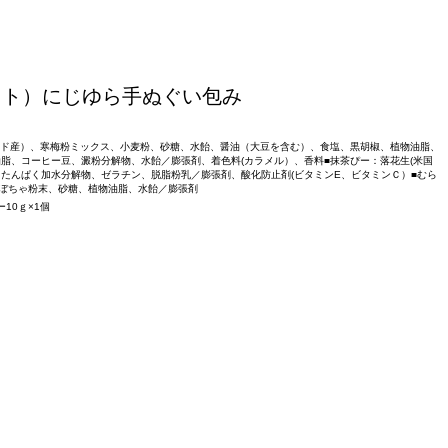
フト）にじゆら手ぬぐい包み
ンド産）、寒梅粉ミックス、小麦粉、砂糖、水飴、醤油（大豆を含む）、食塩、黒胡椒、植物油脂、
脂、コーヒー豆、澱粉分解物、水飴／膨張剤、着色料(カラメル）、香料■抹茶ぴー：落花生(米国
たんぱく加水分解物、ゼラチン、脱脂粉乳／膨張剤、酸化防止剤(ビタミンE、ビタミンＣ）■むら
ぼちゃ粉末、砂糖、植物油脂、水飴／膨張剤
10ｇ×1個