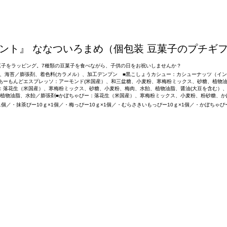
ント』 ななついろまめ（個包装 豆菓子のプチギ
子をラッピング。7種類の豆菓子を食べながら、子供の日をお祝いしませんか？
飴、海苔／膨張剤、着色料(カラメル）、加工デンプン ■黒こしょうカシュー：カシューナッツ（イ
あーもんどエスプレッソ：アーモンド(米国産）、和三盆糖、小麦粉、寒梅粉ミックス、砂糖、植物油
：落花生（米国産）、寒梅粉ミックス、砂糖、小麦粉、梅肉、水飴、植物油脂、醤油(大豆を含む）、
植物油脂、水飴／膨張剤■かぼちゃぴー：落花生（米国産）、寒梅粉ミックス、小麦粉、粉砂糖、か
個／・抹茶ぴー10ｇ×1個／・梅っぴー10ｇ×1個／・むらさきいもっぴー10ｇ×1個／・かぼちゃぴー