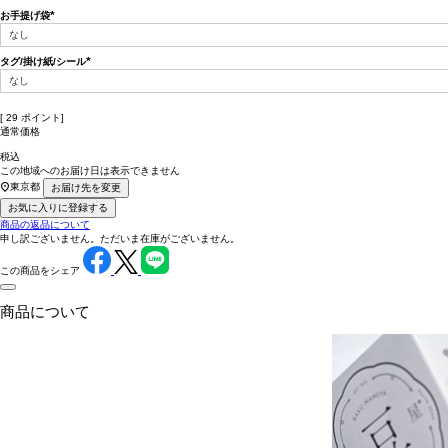
お手提げ袋
(必
須)
タグ/掛け紙/シール
(必
須)
[
29
ポイント]
通常価格
税込
この地域へのお届け日は表示できません
東京都
お届け先を変更
お気に入りに登録する
商品の返品について
申し訳ございません。ただいま在庫がございません。
この商品をシェア
商品について