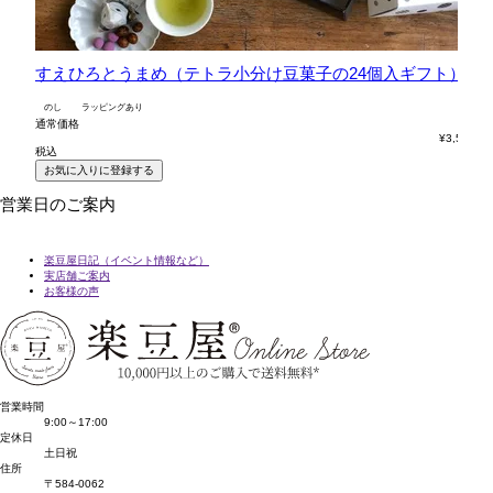
すえひろとうまめ（テトラ小分け豆菓子の24個入ギフト）
六
のし
ラッピングあり
の
通常価格
通
¥
3,564
税込
税
お気に入りに登録する
営業日のご案内
楽豆屋日記（イベント情報など）
実店舗ご案内
お客様の声
営業時間
9:00～17:00
定休日
土日祝
住所
〒584-0062