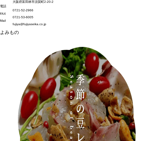
大阪府富田林市須賀町2-20-2
電話
0721-52-2966
FAX
0721-53-6005
Mail
fujiya@fujiyaseika.co.jp
よみもの