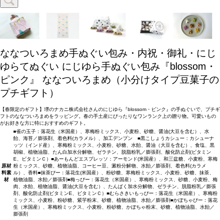
ななついろまめ手ぬぐい包み・内祝・御礼・にじ
ゆらてぬぐい
にじゆら手ぬぐい包み『blossom・
ピンク』 ななついろまめ（小分けタイプ豆菓子の
プチギフト）
【春限定のギフト】堺のナカニ株式会社さんのにじゆら『blossom・ピンク』の手ぬぐいで、プチギ
フトのななついろまめをラッピング。春の手土産にぴったりなワンランク上の贈り物。可愛いもの
がお好きな方に特におすすめのギフト。
■雀の玉子：落花生（米国産）、寒梅粉ミックス、小麦粉、砂糖、醤油(大豆を含む）、水
飴、海苔／膨張剤、着色料(カラメル）、加工デンプン ■黒こしょうカシュー：カシューナ
ッツ（インド産）、寒梅粉ミックス、小麦粉、砂糖、水飴、醤油（大豆を含む）、食塩、黒
胡椒、植物油脂、たん白加水分解物、ゼラチン、脱脂粉乳／膨張剤、酸化防止剤(ビタミン
E、ビタミンＣ）■あーもんどエスプレッソ：アーモンド(米国産）、和三盆糖、小麦粉、寒梅
原材
粉ミックス、砂糖、植物油脂、コーヒー豆、澱粉分解物、水飴／膨張剤、着色料(カラメ
料
素
ル）、香料■抹茶ぴー：落花生(米国産）、粉砂糖、寒梅粉ミックス、小麦粉、砂糖、抹茶、
材
植物油脂、水飴／膨張剤■梅っぴー：落花生（米国産）、寒梅粉ミックス、砂糖、小麦粉、梅
肉、水飴、植物油脂、醤油(大豆を含む）、たんぱく加水分解物、ゼラチン、脱脂粉乳／膨張
剤、酸化防止剤(ビタミンE、ビタミンＣ）■むらさきいもっぴー：落花生（米国産）、寒梅粉
ミックス、小麦粉、粉砂糖、紫芋粉末、砂糖、植物油脂、水飴／膨張剤■かぼちゃぴー：落花
生（米国産）、寒梅粉ミックス、小麦粉、粉砂糖、かぼちゃ粉末、砂糖、植物油脂、水飴／
膨張剤