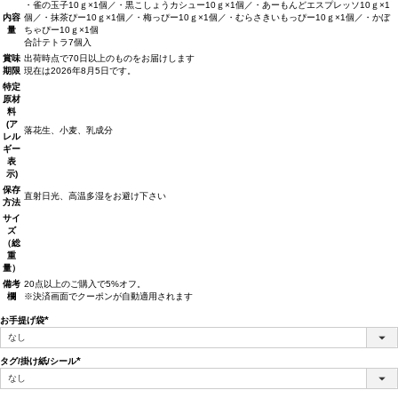
・雀の玉子10ｇ×1個／・黒こしょうカシュー10ｇ×1個／・あーもんどエスプレッソ10ｇ×1
内容
個／・抹茶ぴー10ｇ×1個／・梅っぴー10ｇ×1個／・むらさきいもっぴー10ｇ×1個／・かぼ
量
ちゃぴー10ｇ×1個
合計テトラ7個入
賞味
出荷時点で70日以上のものをお届けします
期限
現在は2026年8月5日です。
特定
原材
料
(ア
落花生、小麦、乳成分
レル
ギー
表
示)
保存
直射日光、高温多湿をお避け下さい
方法
サイ
ズ
（総
重
量）
備考
20点以上のご購入で5%オフ。
欄
※決済画面でクーポンが自動適用されます
お手提げ袋
(必
須)
タグ/掛け紙/シール
(必
須)