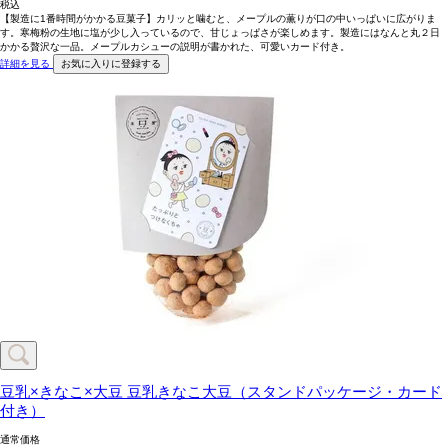
税込
【製造に1番時間がかかる豆菓子】カリッと噛むと、メープルの薫りが口の中いっぱいに広がりま
す。寒梅粉の生地に塩が少し入っているので、甘じょっぱさが楽しめます。製造にはなんと丸２日
かかる贅沢な一品。メープルカシューの説明が書かれた、可愛いカード付き。
詳細を見る
お気に入りに登録する
豆乳×きなこ×大豆
豆乳きなこ大豆（スタンドパッケージ・カード
付き）
通常価格