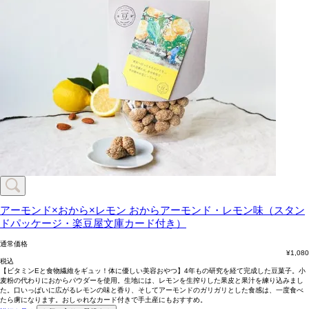
アーモンド×おから×レモン
おからアーモンド・レモン味（スタン
ドパッケージ・楽豆屋文庫カード付き）
通常価格
¥
1,080
税込
【ビタミンEと食物繊維をギュッ！体に優しい美容おやつ】4年もの研究を経て完成した豆菓子。小
麦粉の代わりにおからパウダーを使用。生地には、レモンを生搾りした果皮と果汁を練り込みまし
た。口いっぱいに広がるレモンの味と香り、そしてアーモンドのガリガリとした食感は、一度食べ
たら虜になります。おしゃれなカード付きで手土産にもおすすめ。