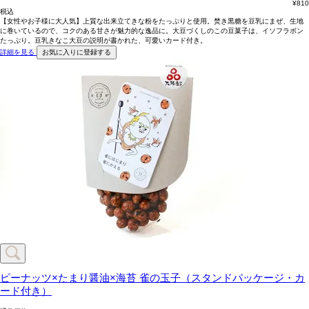
¥
810
税込
【女性やお子様に大人気】上質な出来立てきな粉をたっぷりと使用。焚き黒糖を豆乳にまぜ、生地
に巻いているので、コクのある甘さが魅力的な逸品に。大豆づくしのこの豆菓子は、イソフラボン
たっぷり。豆乳きなこ大豆の説明が書かれた、可愛いカード付き。
詳細を見る
お気に入りに登録する
ピーナッツ×たまり醤油×海苔
雀の玉子（スタンドパッケージ・カ
ード付き）