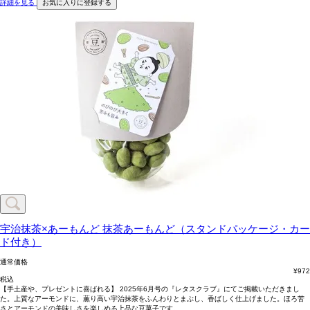
詳細を見る
お気に入りに登録する
宇治抹茶×あーもんど
抹茶あーもんど（スタンドパッケージ・カー
ド付き）
通常価格
¥
972
税込
【手土産や、プレゼントに喜ばれる】 2025年6月号の『レタスクラブ』にてご掲載いただきまし
た。上質なアーモンドに、薫り高い宇治抹茶をふんわりとまぶし、香ばしく仕上げました。ほろ苦
さとアーモンドの美味しさを楽しめる上品な豆菓子です。