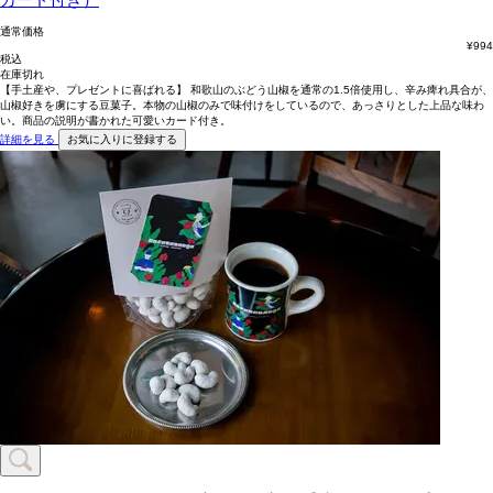
通常価格
¥
994
税込
在庫切れ
【手土産や、プレゼントに喜ばれる】 和歌山のぶどう山椒を通常の1.5倍使用し、辛み痺れ具合が、
山椒好きを虜にする豆菓子。本物の山椒のみで味付けをしているので、あっさりとした上品な味わ
い。商品の説明が書かれた可愛いカード付き。
詳細を見る
お気に入りに登録する