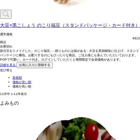
大豆×黒こしょう
のこり福豆（スタンドパッケージ・カード付き）
通常価格
¥
810
税込
在庫切れ
節分豆をリメイクした、のこり福豆。- 残りものには福がある - 大豆を黒胡椒味に仕上げ、スタンド
パッケージに梱包。お配りするのにもぴったりな商品。ご法人様にも喜んでいただいております。
POPで可愛い、カード付き。ログインしていただくと期間限定で会員価格があります。
詳細を見る
お気に入りに登録する
並び替え
新着順
価格が安い順
価格が高い順
11
件中
1
-
11
件表示
よみもの