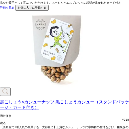
品なお菓子として喜んでいただけます。あーもんどエスプレッソの説明が書かれたカード付き
詳細を見る
お気に入りに登録する
黒こしょう×カシューナッツ
黒こしょうカシュー（スタンドパッケ
ージ・カード付き）
通常価格
¥
918
税込
【楽豆屋で1番人気の豆菓子を、大容量に】上質なカシューナッツに寒梅粉の生地をかけ、粗挽きの