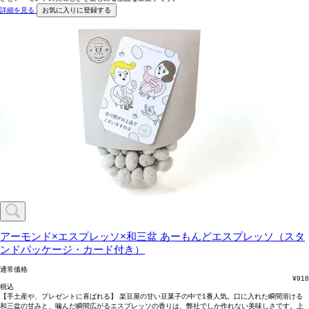
詳細を見る
お気に入りに登録する
アーモンド×エスプレッソ×和三盆
あーもんどエスプレッソ（スタ
ンドパッケージ・カード付き）
通常価格
¥
918
税込
【手土産や、プレゼントに喜ばれる】 楽豆屋の甘い豆菓子の中で1番人気。口に入れた瞬間溶ける
和三盆の甘みと、噛んだ瞬間広がるエスプレッソの香りは、弊社でしか作れない美味しさです。上