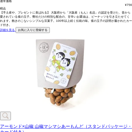
通常価格
¥
756
税込
【手土産や、プレゼントに喜ばれる】 大阪府から「大阪産（もん）名品」の認定を受けた、昔から
愛されている雀の玉子。弊社だけの特別な配合の、甘辛いお醤油は、ピーナッツを引き立たせてく
れます。飽きのこないシンプルな豆菓子。100年以上続く伝統の味。雀の玉子の説明が書かれたカー
ド付き。
詳細を見る
お気に入りに登録する
アーモンド×山椒
山椒マシマシあーもんど（スタンドパッケージ・
カード付き）