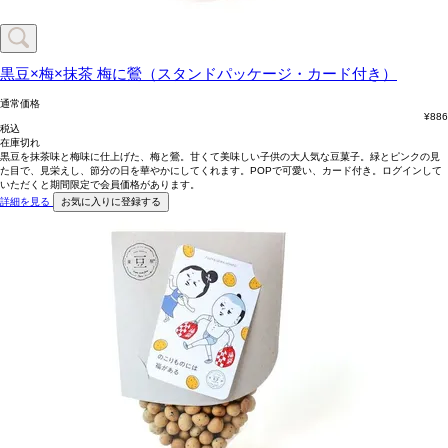
黒豆×梅×抹茶
梅に鶯（スタンドパッケージ・カード付き）
通常価格
¥
886
税込
在庫切れ
黒豆を抹茶味と梅味に仕上げた、梅と鶯。甘くて美味しい子供の大人気な豆菓子。緑とピンクの見
た目で、見栄えし、節分の日を華やかにしてくれます。POPで可愛い、カード付き。ログインして
いただくと期間限定で会員価格があります。
詳細を見る
お気に入りに登録する