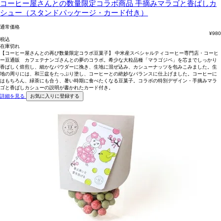
コーヒー屋さんとの数量限定コラボ商品
手摘みマラゴと香ばしカ
シュー（スタンドパッケージ・カード付き）
通常価格
¥
980
税込
在庫切れ
【コーヒー屋さんとの再び数量限定コラボ豆菓子】 中米産スペシャルティコーヒー専門店・コーヒ
ー豆通販 カフェテナンゴさんとの夢のコラボ。希少な大粒品種「マラゴジペ」を芯までしっかり
香ばしく焙煎し、細かなパウダーに挽き、生地に混ぜ込み、カシューナッツを包みこみました。生
地の周りには、和三盆をたっぷり塗し、コーヒーとの絶妙なバランスに仕上げました。コーヒーに
はもちろん、緑茶にも合う、暑い時期に食べたくなる豆菓子。コラボの特別デザイン・手摘みマラ
ゴと香ばしカシューの説明が書かれたカード付き。
詳細を見る
お気に入りに登録する