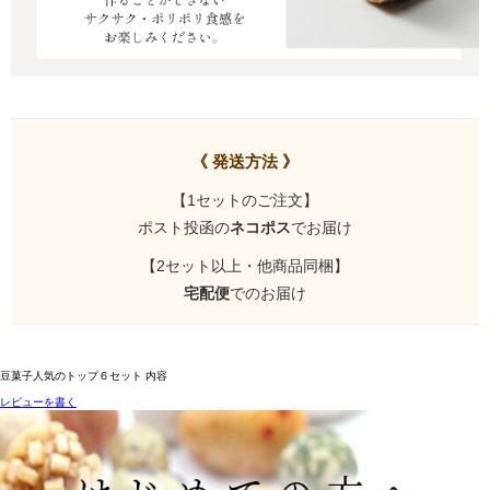
《 発送方法 》
【1セットのご注文】
ポスト投函の
ネコポス
でお届け
【2セット以上・他商品同梱】
宅配便
でのお届け
豆菓子人気のトップ６セット 内容
レビューを書く