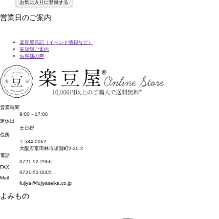
お気に入りに登録する
営業日のご案内
楽豆屋日記（イベント情報など）
実店舗ご案内
お客様の声
営業時間
9:00～17:00
定休日
土日祝
住所
〒584-0062
大阪府富田林市須賀町2-20-2
電話
0721-52-2966
FAX
0721-53-6005
Mail
fujiya@fujiyaseika.co.jp
よみもの