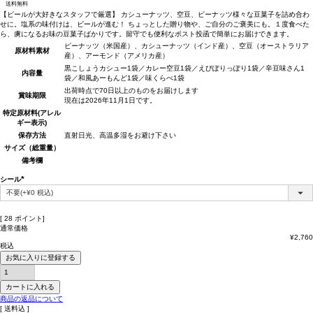
送料無料
【ビールが大好きなスタッフで厳選】 カシューナッツ、空豆、ピーナッツ様々な豆菓子を詰め合わ
せに。塩系の味付けは、ビールが進む！ ちょっとした贈り物や、ご自分のご褒美にも。１度食べた
ら、虜になるお味の豆菓子ばかりです。留守でも便利なポスト投函で簡単にお届けできます。
ピーナッツ（米国産）、カシューナッツ（インド産）、空豆（オーストラリア
原材料
素材
産）、アーモンド（アメリカ産）
黒こしょうカシュー1袋／カレー空豆1袋／えびぽりっぽり1袋／辛豆味さん1
内容量
袋／和風あーもんど1袋／味くらべ1袋
出荷時点で70日以上のものをお届けします
賞味期限
現在は2026年11月1日です。
特定原材料(アレル
ギー表示)
保存方法
直射日光、高温多湿をお避け下さい
サイズ（総重量）
備考欄
シール
(必
須)
[
28
ポイント]
通常価格
¥
2,760
税込
お気に入りに登録する
カートに入れる
商品の返品について
送料込