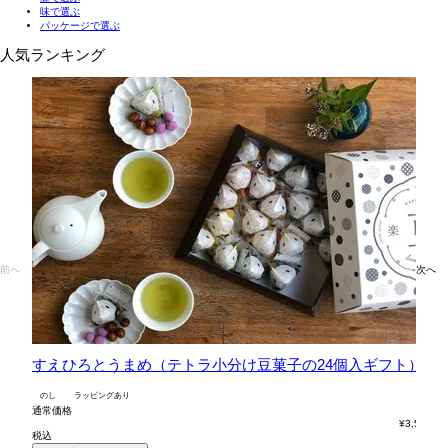
味で選ぶ
パッケージで選ぶ
人気ランキング
前へ
次へ
すえひろとうまめ（テトラ小分け豆菓子の24個入ギフト）
六
のし
ラッピングあり
の
通常価格
通
¥
3,564
税込
税