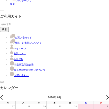
パッケージで
選ぶ
ご利用ガイド
検索
お買い物ガイド
配送・お支払いについて
マイページ
お気に入り
会員登録
特定商取引法表示
個人情報の取り扱いについて
お問い合わせ
カレンダー
2026年 8月
PREV
N
月
火
水
木
金
土
日
27
28
29
30
31
1
2