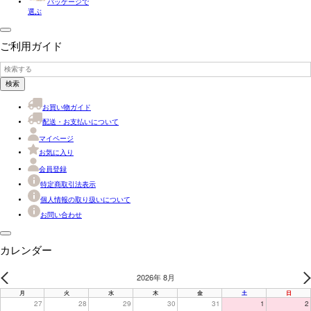
パッケージで
選ぶ
ご利用ガイド
検索
お買い物ガイド
配送・お支払いについて
マイページ
お気に入り
会員登録
特定商取引法表示
個人情報の取り扱いについて
お問い合わせ
カレンダー
2026年 8月
PREV
N
月
火
水
木
金
土
日
27
28
29
30
31
1
2