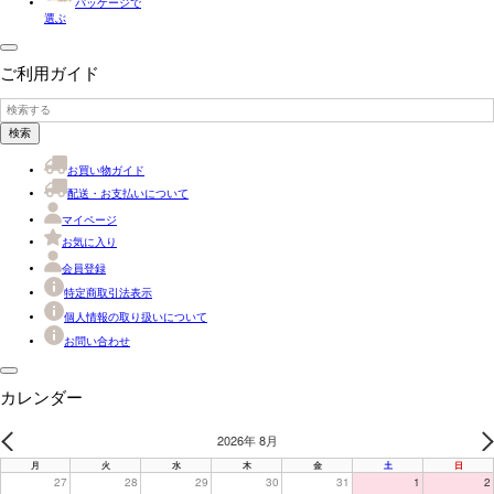
パッケージで
選ぶ
ご利用ガイド
検索
お買い物ガイド
配送・お支払いについて
マイページ
お気に入り
会員登録
特定商取引法表示
個人情報の取り扱いについて
お問い合わせ
カレンダー
2026年 8月
PREV
N
月
火
水
木
金
土
日
27
28
29
30
31
1
2