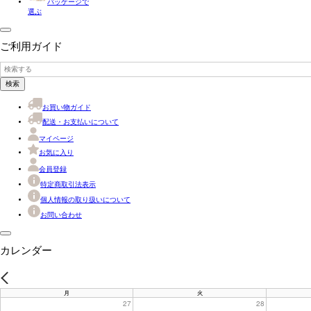
パッケージで
選ぶ
ご利用ガイド
検索
お買い物ガイド
配送・お支払いについて
マイページ
お気に入り
会員登録
特定商取引法表示
個人情報の取り扱いについて
お問い合わせ
カレンダー
PREV
月
火
27
28