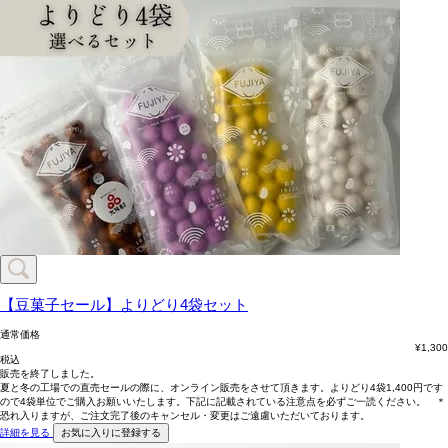
【豆菓子セール】よりどり4袋セット
通常価格
¥
1,300
税込
販売を終了しました。
夏と冬の工場での直売セールの際に、オンライン販売をさせて頂きます。よりどり4袋1,400円です
ので4袋単位でご購入お願いいたします。下記に記載されている注意点を必ずご一読ください。 ＊
恐れ入りますが、ご注文完了後のキャンセル・変更はご遠慮いただいております。
詳細を見る
お気に入りに登録する