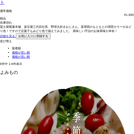
ト
通常価格
¥
1,890
税込
在庫切れ
冨士屋製菓本舗 楽豆屋三代目社長、野球大好きおじさん。某球団のもともとの球団カラーがみど
り色！ですので豆菓子もみどり色で揃えてみました。 美味しい宇治のお抹茶味が本命！
詳細を見る
お気に入りに登録する
並び替え
新着順
価格が安い順
価格が高い順
6
件中
1
-
6
件表示
よみもの