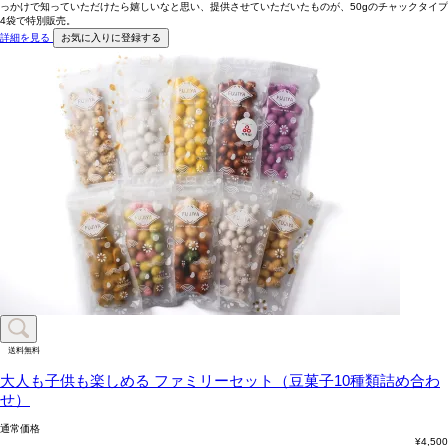
っかけで知っていただけたら嬉しいなと思い、提供させていただいたものが、50gのチャックタイプ
4袋で特別販売。
詳細を見る
お気に入りに登録する
送料無料
大人も子供も楽しめる
ファミリーセット（豆菓子10種類詰め合わ
せ）
通常価格
¥
4,500