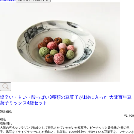
塩辛い・甘い・酸っぱい3種類の豆菓子が1袋に入った
大阪百年豆
菓子ミックス4袋セット
通常価格
¥
1,400
税込
在庫切れ
大阪の有名なマラソンで給食として提供させていただいた豆菓子。ピーナッツと醤油味の 雀の玉
子。黒豆をドライグラッセにした梅味と、抹茶味。100年以上作り続けている豆菓子を、マラソンき