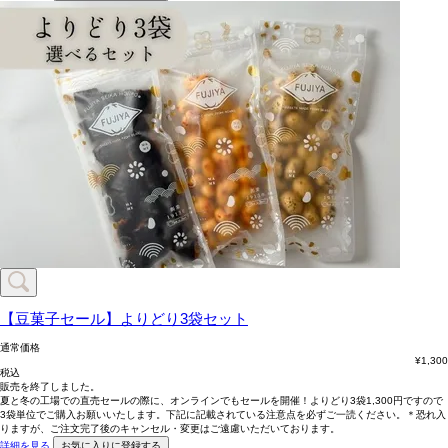
【豆菓子セール】よりどり3袋セット
通常価格
¥
1,300
税込
販売を終了しました。
夏と冬の工場での直売セールの際に、オンラインでもセールを開催！よりどり3袋1,300円ですので
3袋単位でご購入お願いいたします。下記に記載されている注意点を必ずご一読ください。＊恐れ入
りますが、ご注文完了後のキャンセル・変更はご遠慮いただいております。
詳細を見る
お気に入りに登録する