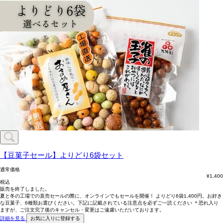
【豆菓子セール】よりどり6袋セット
通常価格
¥
1,400
税込
販売を終了しました。
夏と冬の工場での直売セールの際に、オンラインでもセールを開催！ よりどり6袋1,400円。お好き
な豆菓子、6種類お選びください。下記に記載されている注意点を必ずご一読ください ＊恐れ入り
ますが、ご注文完了後のキャンセル・変更はご遠慮いただいております。
詳細を見る
お気に入りに登録する