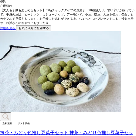
税込
在庫切れ
【大人も子供も楽しめるセット】 50gチャックタイプの豆菓子、10種類入り。甘い辛いが揃ってい
て、中身の豆は、ピーナッツ、カシューナッツ、アーモンド、小豆、空豆、大豆を使用。色合いも
カラフルで見栄えもします。お手軽にお試しができる上、ちょっとしたプレゼントにも。帰省土産
や、お孫さんのおやつにもぴったり。
詳細を見る
お気に入りに登録する
送料無料
ポスト投函
抹茶・みどり色推し豆菓子セット
抹茶・みどり色推し豆菓子セッ