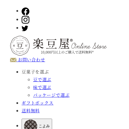
メ
イ
ン
コ
ン
テ
ン
お問い合わせ
ツ
へ
豆菓子を選ぶ
移
豆で選ぶ
動
味で選ぶ
パッケージで選ぶ
ギフトボックス
送料無料
こよみ