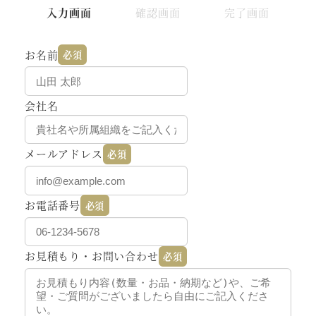
現
現
現
入力画面
確認画面
完了画面
在
在
在
表
表
表
お名前
必須
示
示
示
さ
さ
さ
会社名
れ
れ
れ
て
て
て
い
い
い
メールアドレス
必須
る
る
る
画
画
画
面
面
面
お電話番号
必須
で
で
で
す。
す。
す。
お見積もり・お問い合わせ
必須