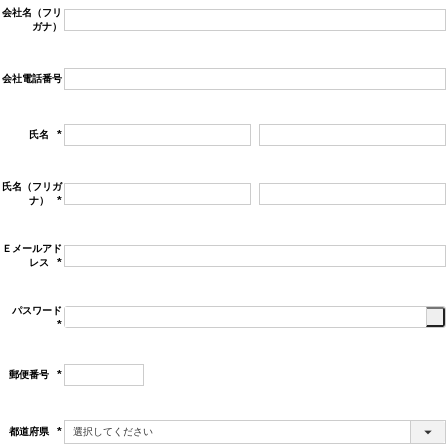
会社名（フリ
ガナ）
会社電話番号
氏名
(必
須)
氏名（フリガ
ナ）
(必
須)
Ｅメールアド
レス
(必
須)
パスワード
(必
須)
郵便番号
(必
須)
都道府県
(必