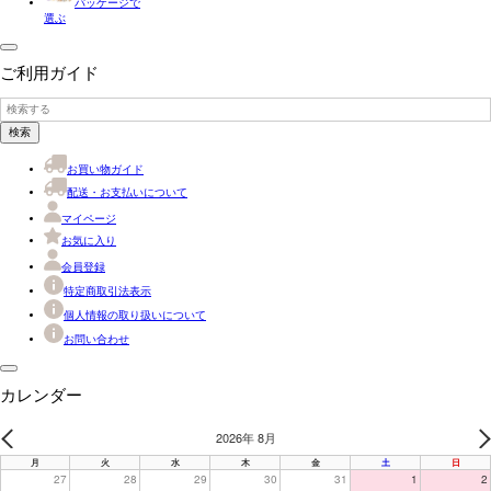
パッケージで
選ぶ
ご利用ガイド
検索
お買い物ガイド
配送・お支払いについて
マイページ
お気に入り
会員登録
特定商取引法表示
個人情報の取り扱いについて
お問い合わせ
カレンダー
2026年 8月
PREV
N
月
火
水
木
金
土
日
27
28
29
30
31
1
2