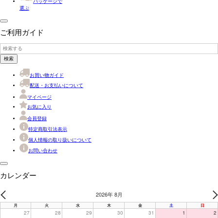
パッケージで
選ぶ
ご利用ガイド
検索
お買い物ガイド
配送・お支払いについて
マイページ
お気に入り
会員登録
特定商取引法表示
個人情報の取り扱いについて
お問い合わせ
カレンダー
2026年 8月
PREV
N
月
火
水
木
金
土
日
27
28
29
30
31
1
2