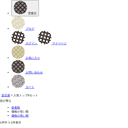
営業日
ブログ
ログイン
マイページ
お気に入り
お問い合わせ
カート
楽豆屋
人気トップ6セット
並び替え
新着順
価格が安い順
価格が高い順
1
件中
1
-
1
件表示