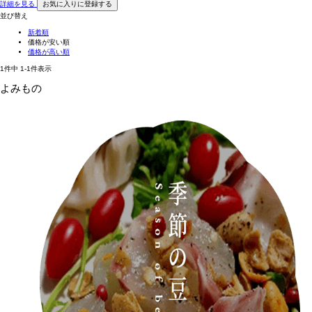
詳細を見る
お気に入りに登録する
並び替え
新着順
価格が安い順
価格が高い順
1
件中
1
-
1
件表示
よみもの