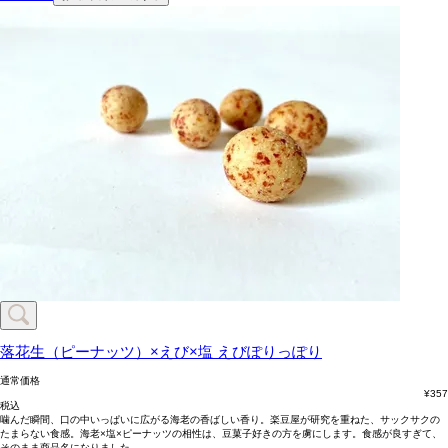
落花生（ピーナッツ）×えび×塩
えびぽりっぽり
通常価格
¥
357
税込
噛んだ瞬間、口の中いっぱいに広がる海老の香ばしい香り。楽豆屋が研究を重ねた、サックサクの
たまらない食感。海老×塩×ピーナッツの相性は、豆菓子好きの方を虜にします。食感が良すぎて、
そのまま商品名になりました。