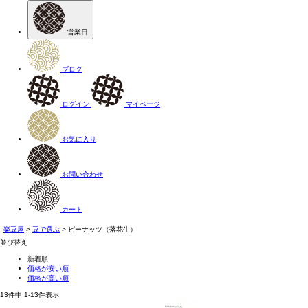
営業日
ブログ
ログイン
マイページ
お気に入り
お問い合わせ
カート
楽豆屋
豆で選ぶ
ピーナッツ（落花生）
並び替え
新着順
価格が安い順
価格が高い順
13
件中
1
-
13
件表示