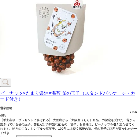
ピーナッツ×たまり醤油×海苔
雀の玉子（スタンドパッケージ・カ
ード付き）
通常価格
¥
756
税込
【手土産や、プレゼントに喜ばれる】 大阪府から「大阪産（もん）名品」の認定を受けた、昔から
愛されている雀の玉子。弊社だけの特別な配合の、甘辛いお醤油は、ピーナッツを引き立たせてく
れます。飽きのこないシンプルな豆菓子。100年以上続く伝統の味。雀の玉子の説明が書かれたカー
ド付き。