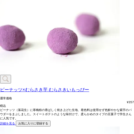
ピーナッツ×むらさき芋
むらさきいもっぴー
通常価格
¥
357
税込
ピーナッツ（落花生）に寒梅粉の香ばしく焼き上げた生地、着色料は使用せず色鮮やかな紫芋のパ
ウダーをまぶしました。スイートポテトのような味付けで、柔らかめのタイプの豆菓子で学生さん
に人気です。
詳細を見る
お気に入りに登録する