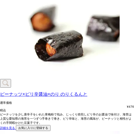
ピーナッツ×ピリ辛醤油×のり
のりくるんと
通常価格
¥
476
税込
ピーナッツを少し唐辛子をいれた寒梅粉で包み、じっくり焙煎しピリ辛のお醤油で味付け、海苔は
上質な愛知県の海苔を一つずつ手巻きで巻き、ピリ辛味と、海苔の風味が、ピーナッツと相性がよ
くの手間暇かけた豆菓子です。
詳細を見る
お気に入りに登録する