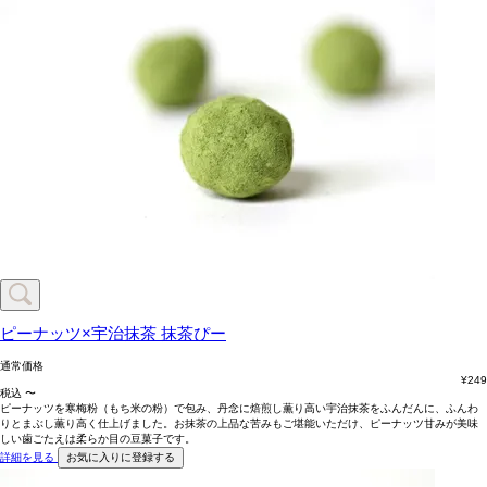
ピーナッツ×宇治抹茶
抹茶ぴー
通常価格
¥
249
税込
〜
ピーナッツを寒梅粉（もち米の粉）で包み、丹念に焙煎し薫り高い宇治抹茶をふんだんに、ふんわ
りとまぶし薫り高く仕上げました。お抹茶の上品な苦みもご堪能いただけ、ピーナッツ甘みが美味
しい歯ごたえは柔らか目の豆菓子です。
詳細を見る
お気に入りに登録する