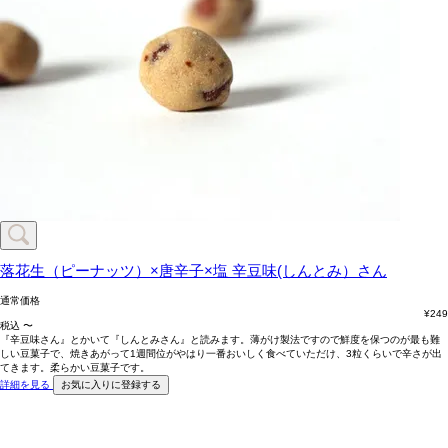
落花生（ピーナッツ）×唐辛子×塩
辛豆味(しんとみ）さん
通常価格
¥
249
税込
〜
『辛豆味さん』とかいて『しんとみさん』と読みます。薄がけ製法ですので鮮度を保つのが最も難
しい豆菓子で、焼きあがって1週間位がやはり一番おいしく食べていただけ、3粒くらいで辛さが出
てきます。柔らかい豆菓子です。
詳細を見る
お気に入りに登録する