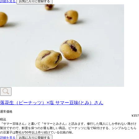
詳細を見る
お気に入りに登録する
落花生（ピーナッツ）×塩
サマー豆味(とみ）さん
通常価格
¥
357
税込
『サマー豆味さん』と書いて『サマーとみさん』と読みます。修行した職人にしか作れない薄がけ
製法ですので、鮮度を保つのが最も難しい商品。ピーナッツに塩で味付けする、シンプルなこちら
の豆菓子は弊社が50年以上作り続けている伝統の味。
詳細を見る
お気に入りに登録する