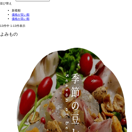
並び替え
新着順
価格が安い順
価格が高い順
13
件中
1
-
13
件表示
よみもの