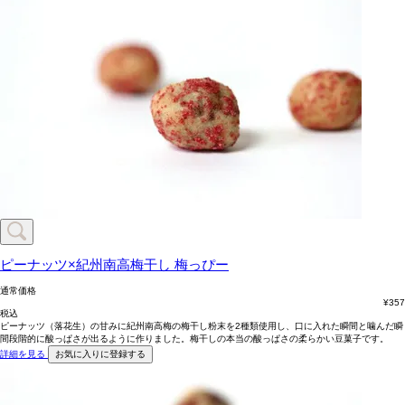
ピーナッツ×紀州南高梅干し
梅っぴー
通常価格
¥
357
税込
ピーナッツ（落花生）の甘みに紀州南高梅の梅干し粉末を2種類使用し、口に入れた瞬間と噛んだ瞬
間段階的に酸っぱさが出るように作りました。梅干しの本当の酸っぱさの柔らかい豆菓子です。
詳細を見る
お気に入りに登録する