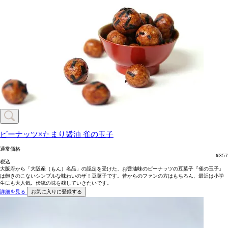
ピーナッツ×たまり醤油
雀の玉子
通常価格
¥
357
税込
大阪府から「大阪産（もん）名品」の認定を受けた、お醤油味のピーナッツの豆菓子『雀の玉子』
は飽きのこないシンプルな味わいのザ！豆菓子です。昔からのファンの方はもちろん、最近は小学
生にも大人気。伝統の味を残していきたいです。
詳細を見る
お気に入りに登録する