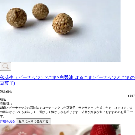
落花生（ピーナッツ）×ごま×白醤油
はるこま(ピーナッツとごまの
豆菓子)
通常価格
¥
357
税込
在庫切れ
胡麻とピーナッツをお醤油味でコーティングした豆菓子。サクサクとした歯ごたえ、はじけるごま
の風味がとっても美味しく、香ばしく懐かしさを感じます。胡麻が好きな方におすすめのお菓子で
す。
詳細を見る
お気に入りに登録する