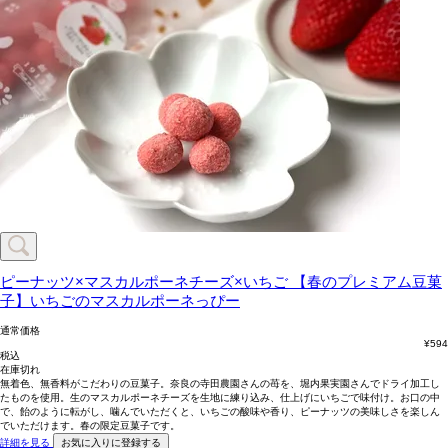
ピーナッツ×マスカルポーネチーズ×いちご
【春のプレミアム豆菓
子】いちごのマスカルポーネっぴー
通常価格
¥
594
税込
在庫切れ
無着色、無香料がこだわりの豆菓子。奈良の寺田農園さんの苺を、堀内果実園さんでドライ加工し
たものを使用。生のマスカルポーネチーズを生地に練り込み、仕上げにいちごで味付け。お口の中
で、飴のように転がし、噛んでいただくと、いちごの酸味や香り、ピーナッツの美味しさを楽しん
でいただけます。春の限定豆菓子です。
詳細を見る
お気に入りに登録する